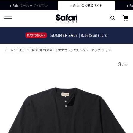
Safari公式ウェブマガジン
Safari公式通販サイト
Sa
ホーム
THE DUFFER OF ST.GEORGE
エアフレックス ヘンリーネックTシャツ
3
/
13