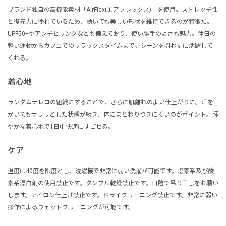
ブランド独自の高機能素材「AirFlex(エアフレックス)」を使用。ストレッチ性
と復元力に優れているため、動いても美しい形状を維持できるのが特徴だ。
UPF50+やアンチピリングなども備えており、使い勝手のよさも魅力。休日の
軽い運動からカフェでのリラックスタイムまで、シーンを問わずに活躍して
くれる。
着心地
ランダムテレコの組織にすることで、さらに肌離れのよい仕上がりに。汗を
かいてもサラリとした状態が続き、体にまとわりつきにくいのがポイント。軽
やかな着心地で1日中快適にすごせる。
ケア
温度は40度を限度とし、洗濯機で非常に弱い洗濯が可能です。塩素系及び酸
素系漂白剤の使用禁止です。タンブル乾燥禁止です。日陰で吊り干しをお願い
します。アイロン仕上げ禁止です。ドライクリーニング禁止です。非常に弱い
操作によるウェットクリーニングが可能です。