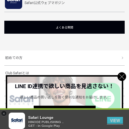
Safari公式ウェブマガジン
よくある質問
初めての方
Club Safariとは
LINE ID連携で欲しい商品を見逃さない！
ショッピングガイド
欲しい商品の買い逃しを防ぐ便利な通知をお届けします。
会社概要・規約
詳しくはこちら ＞
×
Safari Lounge
VIEW
HINODE PUBLISHING ..
© 1996-2026 HINODE PUBLISHING co., ltd. All Rights Reserved.
GET - In Google Play