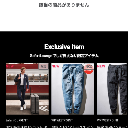
該当の商品がありません
Exclusive Item
Safari Loungeでしか買えない限定アイテム
NEW
NEW
NEW
限定
限定
Safari CURRENT
WP WESTPOINT
WP WESTPOINT
限定 吸水速乾 UVカット 洗
限定 ALEX/アレックス イン
限定 SEAN/ショー