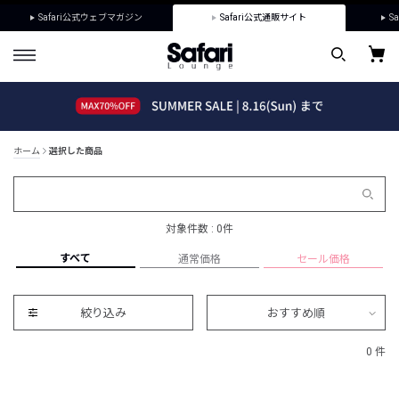
Safari公式ウェブマガジン
Safari公式通販サイト
Sa
ホーム
選択した商品
対象件数 : 0件
すべて
通常価格
セール価格
絞り込み
おすすめ順
0 件