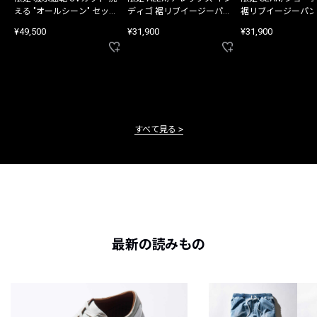
える "オールシーン" セット
ディゴ 裾リブイージーパン
裾リブイージーパン
アップ
ツ
¥49,500
¥31,900
¥31,900
すべて見る
最新の読みもの