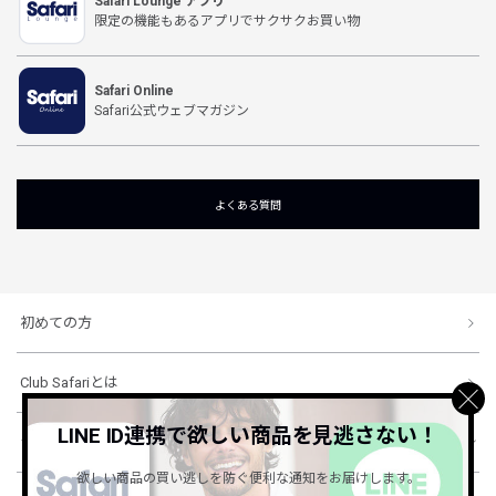
Safari Lounge アプリ
限定の機能もあるアプリでサクサクお買い物
Safari Online
Safari公式ウェブマガジン
よくある質問
初めての方
Club Safariとは
LINE ID連携で欲しい商品を見逃さない！
ショッピングガイド
欲しい商品の買い逃しを防ぐ便利な通知をお届けします。