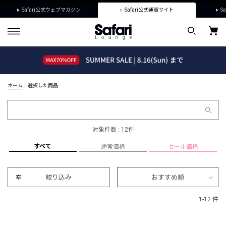
Safari公式ウェブマガジン
Safari公式通販サイト
Sa
ホーム
選択した商品
対象件数 : 12件
すべて
通常価格
セール価格
絞り込み
おすすめ順
1-12 件