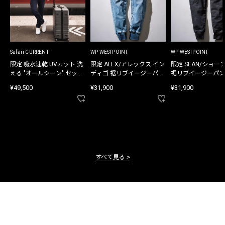
Safari CURRENT
WP WESTPOINT
WP WESTPOINT
限定 吸水速乾 UVカット 洗
限定 ALEX/アレックス イン
限定 SEAN/ショー
える "オールシーン" セット
ディゴ 裾リブイージーパン
裾リブイージーパン
アップ
ツ
¥49,500
¥31,900
¥31,900
すべて見る