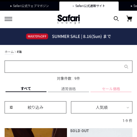
Safari公式ウェブマガジン
Safari公式通販サイト
Sa
ホーム
#海
対象件数 : 9件
すべて
通常価格
セール価格
絞り込み
人気順
1-9 件
SOLD OUT