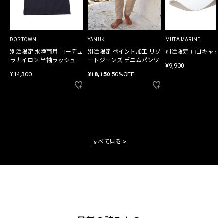
DOGTOWN
YANUK
MUTA MARINE
別注限定 水陸両用 コーデュ
別注限定 ペイント加工 リゾ
別注限定 ロゴキャ
ラナイロン 半袖ラッシュガ
ートジーンズ デニムパンツ
¥9,900
ード
¥14,300
¥18,150
50%OFF
すべて見る