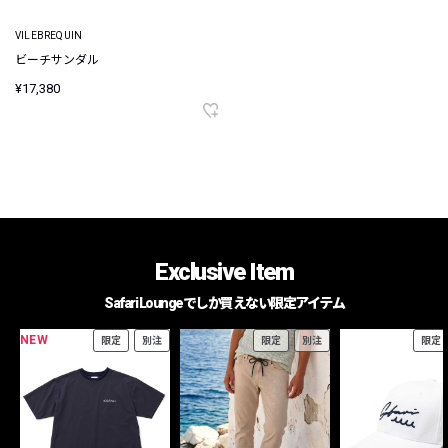
VILEBREQUIN
ビーチサンダル
¥17,380
Exclusive Item
Safari Loungeでしか買えない限定アイテム
NEW
限定
別注
限定
別注
限定