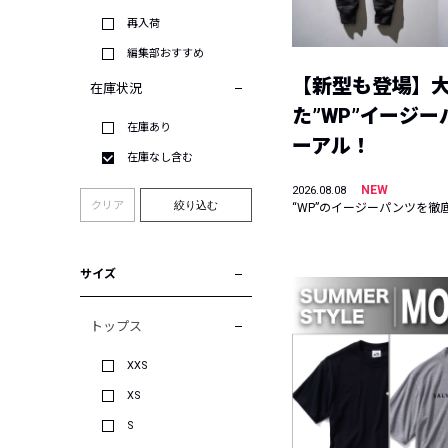
再入荷
編集部おすすめ
【新型も登場】
在庫状況
た”WP”イージ
在庫あり
ーアル！
在庫なし含む
NEW
2026.08.08
クリア
絞り込む
“WP”のイージーパンツを徹
サイズ
トップス
XXS
XS
S