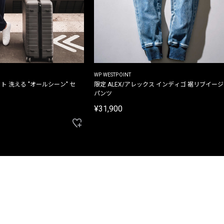
WP WESTPOINT
ト 洗える "オールシーン" セ
限定 ALEX/アレックス インディゴ 裾リブイー
パンツ
¥31,900