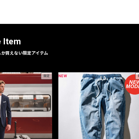
レコメンドアイテム
ピックアップアイテム
フォーカスブランド
セールおすすめアイテム
e Item
人気アイテム TOP 15
geでしか買えない限定アイテム
NEW
限定