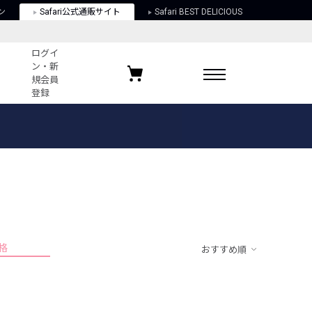
ン
Safari公式通販サイト
Safari BEST DELICIOUS
ログイ
ン・新
規会員
登録
ログイン・新規会員登録
お気に入りアイテム
ガイド
お気に入りブランド
お気に入り記事
最近チェックしたアイテム
格
おすすめ順
ポリシー
関する法律