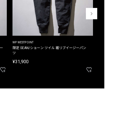
WP WESTPOINT
WP WESTPOINT
ジー
限定 SEAN/ショーン ツイル 裾リブイージーパン
限定 DAVID/デイヴィッド インデ
ツ
イージーパンツ
¥31,900
¥33,000