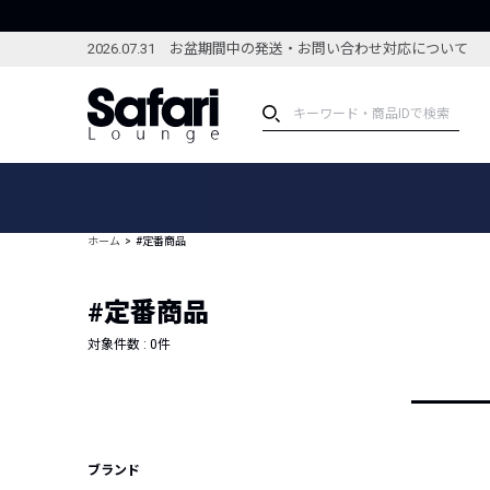
2026.07.31 お盆期間中の発送・お問い合わせ対応について
アイテム
スペシャル
カテゴリーから探す
スペシャルフィーチャ
ホーム
#定番商品
ブランドから探す
特集記事
絞り込んで探す
#定番商品
新着アイテム
コーディネート
編集部のおすすめアイテム
対象件数 :
0
件
編集部のおすすめコー
ランキング
雑誌・カタログ掲載アイテム
セール
ブランド