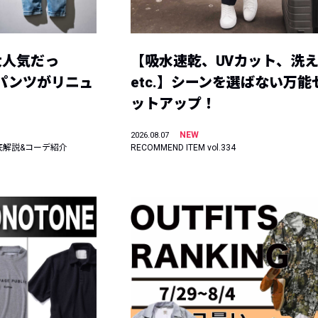
大人気だっ
【吸水速乾、UVカット、洗
ーパンツがリニュ
etc.】シーンを選ばない万能
ットアップ！
NEW
2026.08.07
底解説&コーデ紹介
RECOMMEND ITEM vol.334