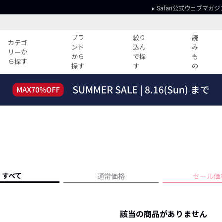
Safari公式ウェブマガジ
ブラ
絞り
読
カテゴ
ンド
込ん
み
リーか
から
で探
も
ら探す
探す
す
の
読みもの
ガイド
ー
すべての記事
ショッピング
2026年のイチオシTシャツ！
初めての方
“WP”のイージーパンツを徹底解説&コ
Club Safari
ーデ紹介
よくある質問
HOTなコーデ TOP20
会社概要
ディネート
新ブランドご紹介！
会員利用規約
すべて
通常価格
セール価
人気記事ランキング
プライバシー
バイヤーズ レコメンド
特定商取引に
今週の別注アイテム
該当の商品がありません
ウィークリーコーデ