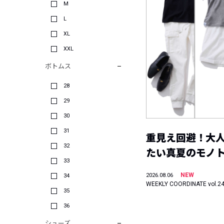
M
L
XL
XXL
ボトムス
28
29
30
31
重見え回避！大
32
たい真夏のモノ
33
NEW
2026.08.06
34
WEEKLY COORDINATE vol.2
35
36
シューズ