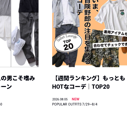
人の男こそ嗜み
【週間ランキング】もっとも
トーン
HOTなコーデ｜TOP20
NEW
2026.08.05
40
POPULAR OUTFITS 7/29~8/4