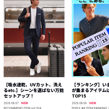
【吸水速乾、UVカット、洗え
【ランキング】い
るetc.】シーンを選ばない万能
が集まるアイテムは
セットアップ！
TOP15
NEW
NEW
2026.08.07
2026.08.06
RECOMMEND ITEM vol.334
POPULAR ITEM RANKING 