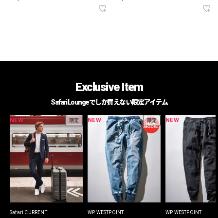
Exclusive Item
Safari Loungeでしか買えない限定アイテム
NEW
NEW
NEW
限定
限定
Safari CURRENT
WP WESTPOINT
WP WESTPOINT