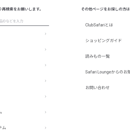
レコメンドアイテム
り再検索をお願いします。
その他ページをお探しの方は
ピックアップアイテム
フォーカスブランド
ClubSafariとは
セールおすすめアイテム
人気アイテム TOP 15
ショッピングガイド
読みもの一覧
Safari Loungeから
お問い合わせ
ム
テム