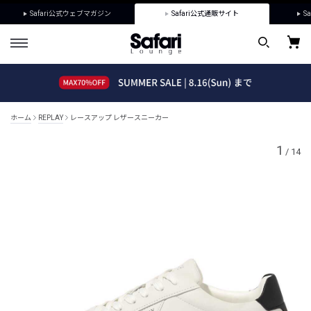
Safari公式ウェブマガジン
Safari公式通販サイト
Sa
ホーム
REPLAY
レースアップ レザースニーカー
1
/
14