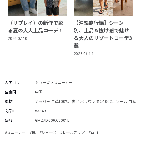
〈リプレイ〉の新作で彩
【沖縄旅行編】シーン
る夏の大人上品コーデ！
別、上品＆抜け感で魅せ
る大人のリゾートコーデ3
2026.07.10
選
2026.06.14
カテゴリ
シューズ > スニーカー
生産国
中国
素材
アッパー-牛革100%、裏地-ポリウレタン100%、ソール-ゴム
商品ID
53349
型番
GMZ7D.000.C0001L
#スニーカー
#靴
#シューズ
#レースアップ
#ロゴ