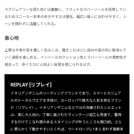
ラグジュアリーな見た目とは裏腹に、フラットなラバーソールを採用してい
るためスニーカー本来の歩きやすさは健在。幅広い装いに合わせやすく、シ
ーンを問わずに活躍してくれる。
着心地
上質な牛革が足を優しく包みこみ、履きこむほどに自分の足の形に馴染んで
いく過程を楽しめる。インソールのクッション性とラバーソールの柔軟性が
相まって、歩くたびに心地よい反発を感じられるはず。
REPLAY [リプレイ]
イタリアンデニムのリーディングブランドであり、スマートカジュア
ルのトータルウエアを手掛け、ヨーロッパで絶大な人気を誇るブラン
ド〈リプレイ〉。イタリアンデニムならではの洗練されたシルエット
は、実に大人向け。丁寧に施されたヴィンテージ加工も秀逸で、着用
するだけでこなれ感のあるスタイリングが叶うところも魅力的。さら
に柔らかくて動きやすいとくれば、ワードローブに1本と言わず複数本