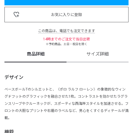
お気に入りに登録
この商品は、電話でも注文できます
14時までのご注文で当日出荷
※予約商品、土日・祝日を除く
商品詳細
サイズ詳細
デザイン
ベースボールTのシルエットと、〈ポロ ラルフ ローレン〉の象徴的なウィン
グドフットのグラフィックを融合させた1枚。コントラストを効かせたラグラ
ンスリーブやクルーネックが、スポーティな西海岸スタイルを加速させる。フ
ロントの大胆なプリントや右裾のラベルなど、男心をくすぐるディテールが満
載。
機能