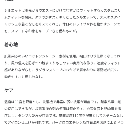
シルエットは胸元からウエストにかけてわずかにフィットするカスタムスリ
ムフィットを採用。ダボつかずスッキリとしたシルエットで、大人のスタイ
リッシュな着こなしを叶えてくれる。休日のドライブや体を動かすシーンで
も、スマートな印象をキープできる優れものだ。
着心地
肌馴染みのいいコットンジャージー素材を使用。袖口はリブ仕様になってお
り、風の侵入を防ぎつつ腕まくりもしやすい実用的な作り。適度なフィット
感がありながらも、ラグランスリーブのおかげで肩まわりの可動域が広く、
動きやすさも申し分なし。
ケア
温度は30度を限度とし、洗濯機で非常に弱い洗濯が可能です。酸素系漂白剤
の使用はできるが、塩素系漂白剤の使用は禁止です。排気温度上限60度を限
度とし、タンブル乾燥が可能です。底面温度110度を限度としてスチームなし
でアイロン仕上げが可能です。パークロロエチレン及び石油系溶剤によるドラ