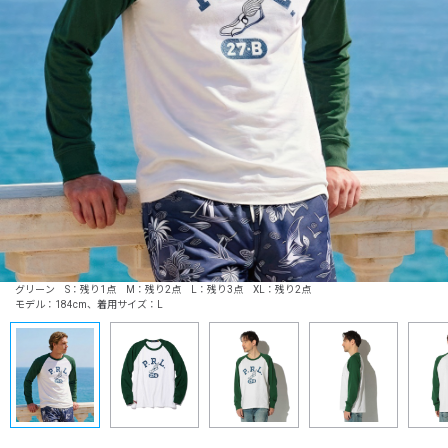
グリーン S：残り1点 M：残り2点 L：残り3点 XL：残り2点
モデル：184cm、着用サイズ：L