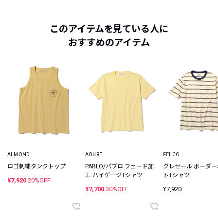
このアイテムを見ている人に
おすすめのアイテム
ALMOND
AOURE
FELCO
ロゴ刺繍タンクトップ
PABLO/パブロ フェード加
クレセール ボーダ
工 ハイゲージTシャツ
トTシャツ
¥7,920
20%OFF
¥7,700
30%OFF
¥7,920