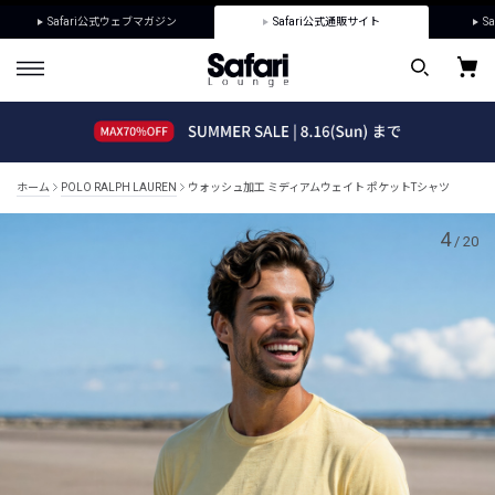
Safari公式ウェブマガジン
Safari公式通販サイト
Sa
ホーム
POLO RALPH LAUREN
ウォッシュ加工 ミディアムウェイト ポケットTシャツ
4
/
20