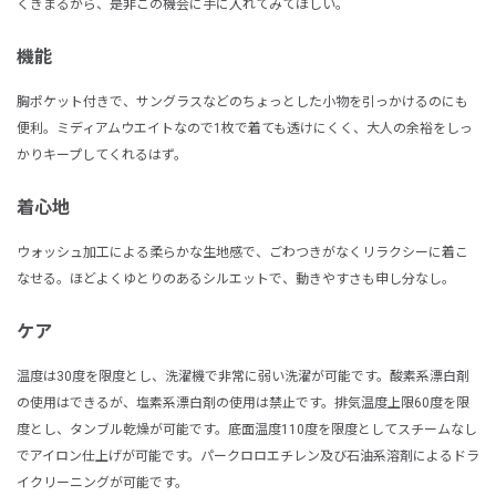
くきまるから、是非この機会に手に入れてみてほしい。
機能
胸ポケット付きで、サングラスなどのちょっとした小物を引っかけるのにも
便利。ミディアムウエイトなので1枚で着ても透けにくく、大人の余裕をしっ
かりキープしてくれるはず。
着心地
ウォッシュ加工による柔らかな生地感で、ごわつきがなくリラクシーに着こ
なせる。ほどよくゆとりのあるシルエットで、動きやすさも申し分なし。
ケア
温度は30度を限度とし、洗濯機で非常に弱い洗濯が可能です。酸素系漂白剤
の使用はできるが、塩素系漂白剤の使用は禁止です。排気温度上限60度を限
度とし、タンブル乾燥が可能です。底面温度110度を限度としてスチームなし
でアイロン仕上げが可能です。パークロロエチレン及び石油系溶剤によるドラ
イクリーニングが可能です。