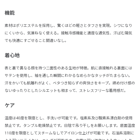
機能
素材はポリエステルを採用し、驚くほどの軽さとタフさを実現。シワになり
にくいから、気兼ねなく使える。接触冷感機能と適度な通気性、汗ばむ陽気
でも快適にすごせること間違いなし。
着心地
表と裏で異なる顔を持つ二面性のある生地が特徴。肌に直接触れる裏面には
サテンを使用し、袖を通した瞬間にわかるなめらかなタッチがたまらない。
汗をかいても肌離れがよく、ベタつき知らずの爽快さをキープ。締め付け感の
ないゆったりとしたシルエットも相まって、ストレスフリーな着用感だ。
ケア
温度は40度を限度とし、手洗いが可能です。塩素系及び酸素系漂白剤の使用
禁止です。タンブル乾燥禁止です。日陰で吊り干しをお願いします。底面温度
110度を限度としてスチームなしでアイロン仕上げが可能です。石油系溶剤に