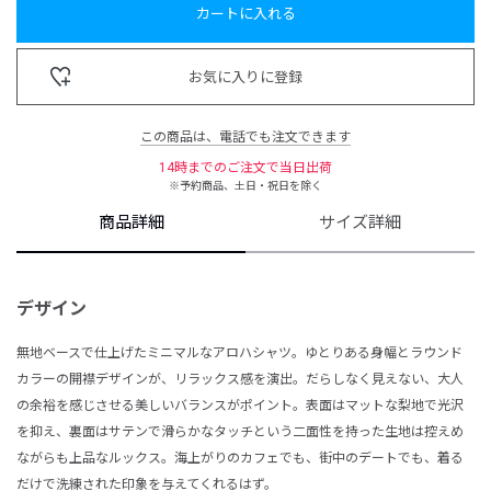
カートに入れる
お気に入りに登録
この商品は、電話でも注文できます
14時までのご注文で当日出荷
※予約商品、土日・祝日を除く
商品詳細
サイズ詳細
デザイン
無地ベースで仕上げたミニマルなアロハシャツ。ゆとりある身幅とラウンド
カラーの開襟デザインが、リラックス感を演出。だらしなく見えない、大人
の余裕を感じさせる美しいバランスがポイント。表面はマットな梨地で光沢
を抑え、裏面はサテンで滑らかなタッチという二面性を持った生地は控えめ
ながらも上品なルックス。海上がりのカフェでも、街中のデートでも、着る
だけで洗練された印象を与えてくれるはず。