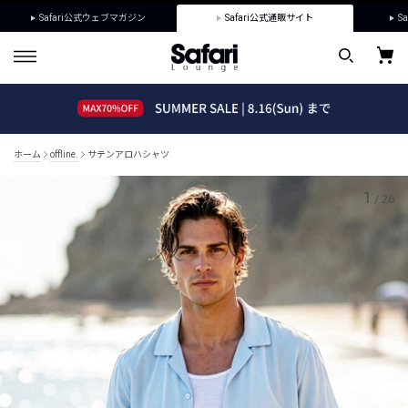
Safari公式ウェブマガジン
Safari公式通販サイト
Sa
ホーム
offline.
サテンアロハシャツ
1
/
26