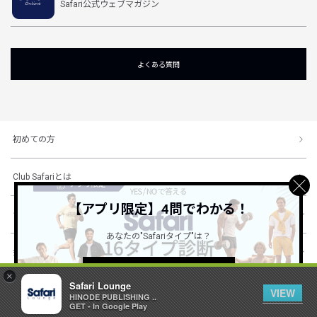
Safari公式ウェブマガジン
よくある質問
初めての方
Club Safariとは
【アプリ限定】4問でわかる！
ショッピングガイド
あなたの"Safariタイプ"は？
会社概要・規約
詳しくはこちら ＞
×
Safari Lounge
VIEW
HINODE PUBLISHING ..
© 1996-2026 HINODE PUBLISHING co., ltd. All Rights Reserved.
GET - In Google Play