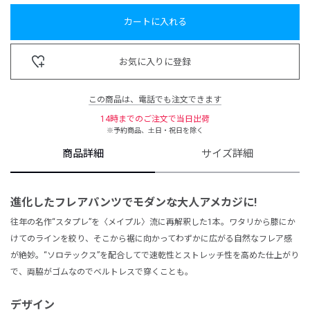
カートに入れる
お気に入りに登録
この商品は、電話でも注文できます
14時までのご注文で当日出荷
※予約商品、土日・祝日を除く
商品詳細
サイズ詳細
進化したフレアパンツで
モダンな大人アメカジに!
往年の名作“スタプレ”を〈メイプル〉流に再解釈した1本。ワタリから膝にか
けてのラインを絞り、そこから裾に向かってわずかに広がる自然なフレア感
が絶妙。“ソロテックス”
を配合して
で速乾性とストレッチ性を高めた仕上がり
で、両脇がゴムなのでベルトレスで穿くことも。
デザイン