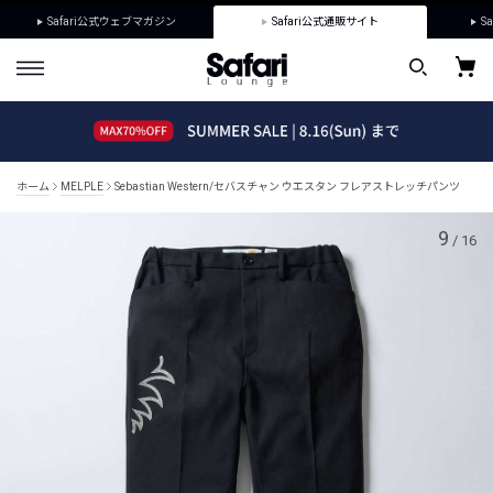
Safari公式ウェブマガジン
Safari公式通販サイト
Sa
ホーム
MELPLE
Sebastian Western/セバスチャン ウエスタン フレアストレッチパンツ
9
/
16