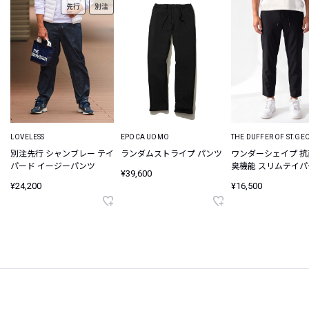
先行
別注
LOVELESS
EPOCA UOMO
THE DUFFER OF ST.GE
別注先行 シャンブレー テイ
ランダムストライプ パンツ
ワンダーシェイプ 
パード イージーパンツ
臭機能 スリムテイ
¥39,600
ンツ
¥24,200
¥16,500