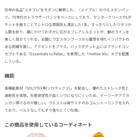
往年の名品“スタプレ”をモダンに解釈した、〈メイプル〉のウエスタンパン
ツ。70年代のトラウザーパンツをベースにしており、センタークリースやLポ
ケットを施すことでレトロな雰囲気も演出した1本。すっきりとしたワタリか
ら膝を絞り、裾にかけてわずかに広がるフレアシルエットが、脚のラインを
美しく見せてくれる。右腿にウエスタンブーツから着想を得たインパクトの
ある刺繍を施し、アクセントをプラス。バックポケット上にはブランドコン
セプトである「Essentials to Relax」を表現した「mellow life」タグを配置
している。
機能
高機能素材「SOLOTEX®(ソロテックス)」を配合し、優れたストレッチ性と
速乾性を実現。形態安定性が高くシワになりにくいため、イージーケアでガ
シガシ穿けるのが嬉しい。ウエストは両サイドのみゴムシャーリングを入れ
ており、ベルトなしでもずり落ちにくい仕様。
この商品を使用しているコーディネート