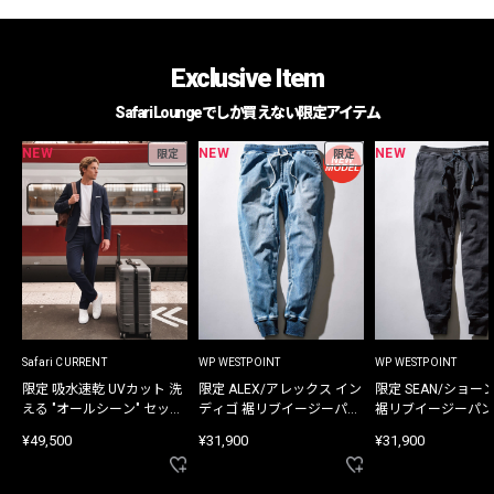
Exclusive Item
Safari Loungeでしか買えない限定アイテム
NEW
NEW
NEW
限定
限定
Safari CURRENT
WP WESTPOINT
WP WESTPOINT
限定 吸水速乾 UVカット 洗
限定 ALEX/アレックス イン
限定 SEAN/ショー
える "オールシーン" セット
ディゴ 裾リブイージーパン
裾リブイージーパン
アップ
ツ
¥49,500
¥31,900
¥31,900