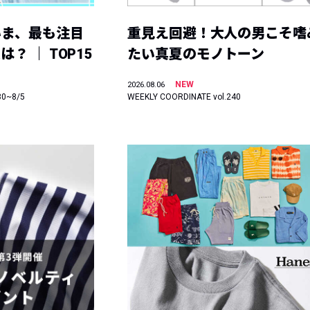
いま、最も注目
重見え回避！大人の男こそ嗜
？ ｜ TOP15
たい真夏のモノトーン
NEW
2026.08.06
30~8/5
WEEKLY COORDINATE vol.240