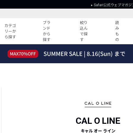
Safari公式ウェブマガジ
ブラ
絞り
読
カテゴ
ンド
込ん
み
リーか
から
で探
も
ら探す
探す
す
の
読みもの
ガイド
ー
すべての記事
ショッピング
2026年のイチオシTシャツ！
初めての方
“WP”のイージーパンツを徹底解説&コ
Club Safari
ーデ紹介
よくある質問
HOTなコーデ TOP20
会社概要
ディネート
新ブランドご紹介！
会員利用規約
人気記事ランキング
プライバシー
バイヤーズ レコメンド
特定商取引に
CAL O LINE
今週の別注アイテム
キャル オー ライン
ウィークリーコーデ