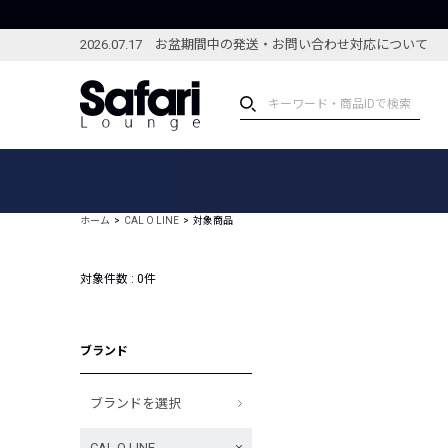
2026.07.17 お盆期間中の発送・お問い合わせ対応について
アイテム
スペシャル
カテゴリーから探す
スペシャルフィーチャ
ホーム
CAL O LINE
対象商品
ブランドから探す
特集記事
絞り込んで探す
対象件数 :
0
件
新着アイテム
コーディネート
編集部のおすすめアイテム
編集部のおすすめコー
ランキング
ブランド
雑誌・カタログ掲載アイテム
セール
ブランドを選択
CAL O LINE