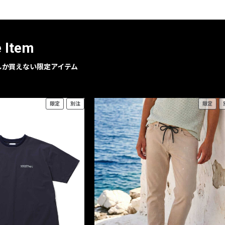
e Item
geでしか買えない限定アイテム
限定
別注
限定