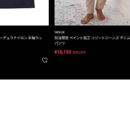
YANUK
コーデュラナイロン 半袖ラッ
別注限定 ペイント加工 リゾートジーンズ デニ
パンツ
¥18,150
50%OFF