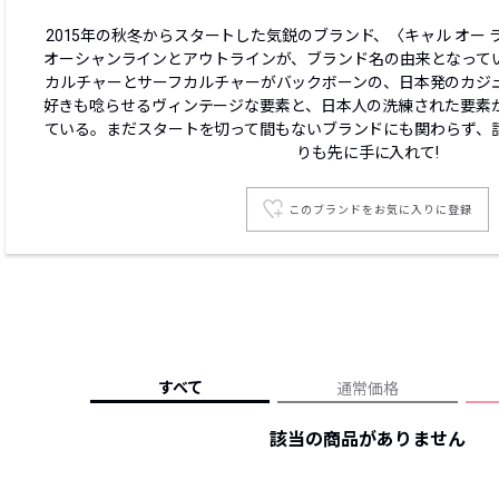
レコメンドアイテム
2015年の秋冬からスタートした気鋭のブランド、〈キャル オー
ピックアップアイテム
オーシャンラインとアウトラインが、ブランド名の由来となって
カルチャーとサーフカルチャーがバックボーンの、日本発のカジ
フォーカスブランド
好きも唸らせるヴィンテージな要素と、日本人の洗練された要素
セールおすすめアイテム
ている。まだスタートを切って間もないブランドにも関わらず、
人気アイテム TOP 15
りも先に手に入れて!
このブランドをお気に入りに登録
すべて
通常価格
該当の商品がありません