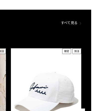
すべて見る
別注
限定
別注