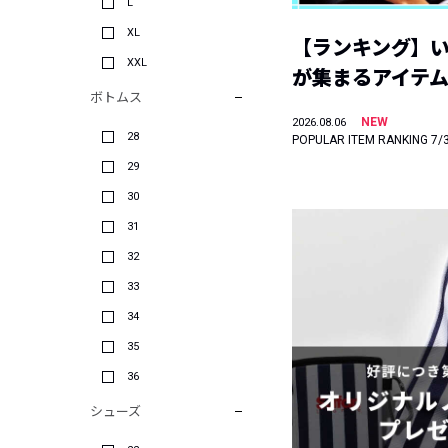
L
XL
【ランキング】
XXL
が集まるアイテムは
ボトムス
NEW
2026.08.06
28
POPULAR ITEM RANKING 7/
29
30
31
32
33
34
35
36
シューズ