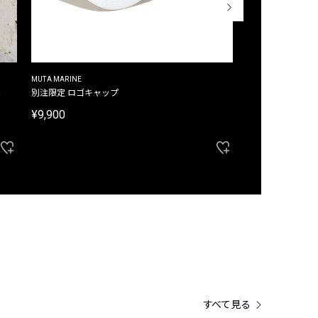
MUTA MARINE
CROSSLEY
ム
別注限定 ロゴキャップ
別注限定 ノースリ
¥9,900
¥8,580
40%OFF
すべて見る