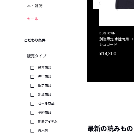
本・雑誌
セール
THE DUFFER OF ST.GEORGE
DOGTOWN
別注限定 ピグメントダイ バックプリント サーフ
別注限定 水陸両用 
こだわり条件
プリントTシャツ
シュガード
¥9,900
¥14,300
販売タイプ
通常商品
先行商品
限定商品
別注商品
セール商品
予約商品
新着アイテム
最新の読みもの
再入荷