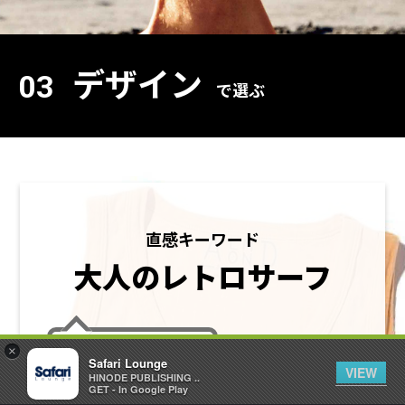
デザイン
03
で選ぶ
直感キーワード
大人のレトロサーフ
×
抜け感たっぷり
Safari Lounge
VIEW
HINODE PUBLISHING ..
GET - In Google Play