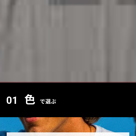
色
01
で選ぶ