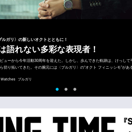
オクトとともに！
い多彩な表現者！
0周年を迎えた。しかし、歩んできた軌跡は、けっして平坦ではなかった。ア
の腕元には〈ブルガリ〉の“オクト フィニッシモ”がある。そして新作…