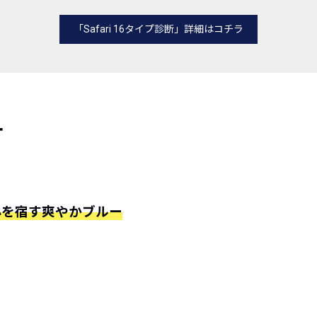
「Safari 16タイプ診断」詳細はコチラ
ー
心を宿す爽やかブルー