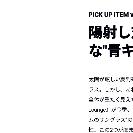
PICK UP ITEM v
陽射し
な"青
太陽が眩しい夏到
ラス。しかし、あ
全体が重たく見えた
Lounge』が今
ムのサングラス”
性。この2つが顔