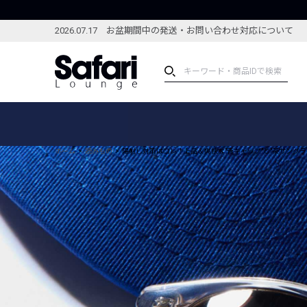
2026.07.17 お盆期間中の発送・お問い合わせ対応について
アイテム
スペシャル
カテゴリーから探す
スペシャルフィーチャ
ホーム
読みもの
陽射し対策はコレ！上品＆爽快な"青キャップ"と"茶サングラ
ブランドから探す
特集記事
絞り込んで探す
新着アイテム
コーディネート
編集部のおすすめアイテム
編集部のおすすめコー
ランキング
雑誌・カタログ掲載アイテム
セール