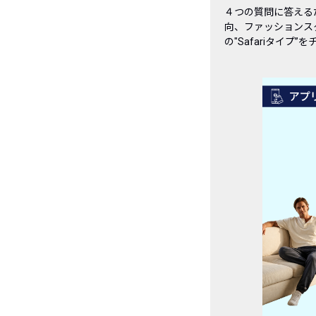
４
つの質問に答える
向、ファッションス
の
"Safari
タイプ
”
を