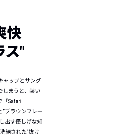
爽快
ラス"
キャップとサング
でしまうと、装い
afari
と”ブラウンフレー
醸し出す優しげな知
洗練された”抜け