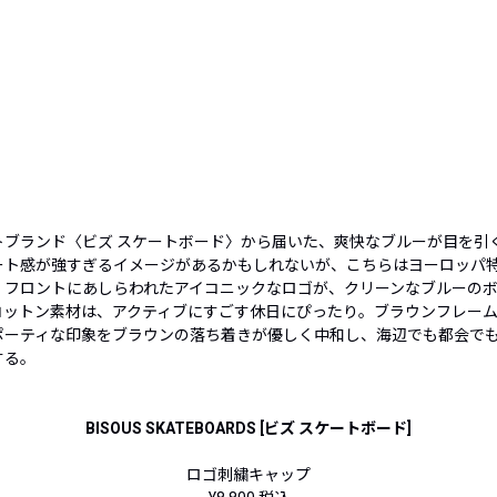
トブランド〈ビズ スケートボード〉から届いた、爽快なブルーが目を引
ート感が強すぎるイメージがあるかもしれないが、こちらはヨーロッパ
。フロントにあしらわれたアイコニックなロゴが、クリーンなブルーの
コットン素材は、アクティブにすごす休日にぴったり。ブラウンフレー
ポーティな印象をブラウンの落ち着きが優しく中和し、海辺でも都会で
する。
BISOUS SKATEBOARDS [ビズ スケートボード]
ロゴ刺繍キャップ