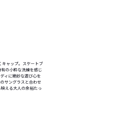
くキャップ。スケートブ
特有の小粋な洗練を感じ
ボディに絶妙な遊び心を
ムのサングラスと合わせ
も映える大人の余裕たっ