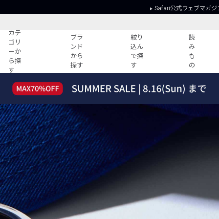
Safari公式ウェブマガジ
カテ
ブラ
絞り
読
ゴリ
ンド
込ん
み
ーか
から
で探
も
ら探
探す
す
の
す
読みもの
ガイド
ー
すべての記事
ショッピング
ス"
2026年のイチオシTシャツ！
初めての方
“WP”のイージーパンツを徹底解説&コ
Club Safari
ーデ紹介
よくある質問
HOTなコーデ TOP20
会社概要
ディネート
新ブランドご紹介！
会員利用規約
人気記事ランキング
プライバシー
バイヤーズ レコメンド
特定商取引に
今週の別注アイテム
ウィークリーコーデ