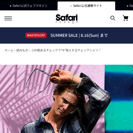
Safari公式ウェブマガジン
Safari公式通販サイト
Sa
ホーム
読みもの
ふわ感あるチェックで"今"見えするチェックシャツ！