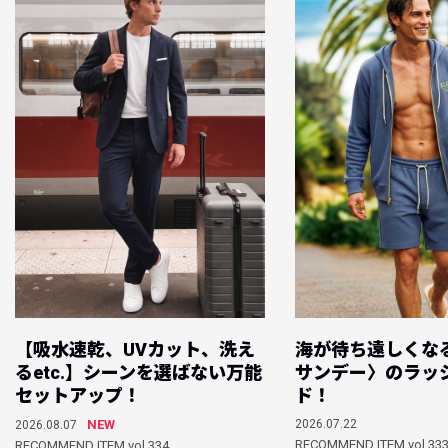
【吸水速乾、UVカット、洗え
海が待ち遠しくな
るetc.】シーンを選ばない万能
サンデー〉のラッ
セットアップ！
ド！
NEW
2026.07.22
2026.08.07
RECOMMEND ITEM vol.33
RECOMMEND ITEM vol.334