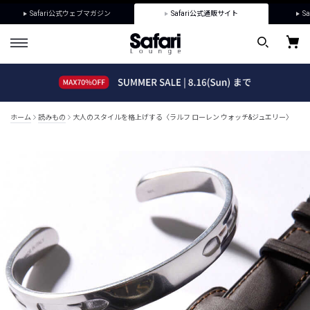
Safari公式ウェブマガジン
Safari公式通販サイト
Sa
ホーム
読みもの
大人のスタイルを格上げする〈ラルフ ローレン ウォッチ&ジュエリー〉