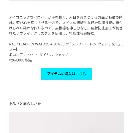
アイコニックなポロベアが手を繋ぐ、人目を惹きつける盤面が特徴の時
計。遊び心を感じさせる一方で、スイスの伝統的な時計製造技術に裏付
けられた確かな作りなので、高級感も申し分なし。反射防止加工が施さ
れたサファイアクリスタルを使用し、視認性も良好だ。
RALPH LAUREN WATCHS & JEWELRY [ラルフ ローレン ウォッチ&ジュエ
リー]
ポロベア ホワイト ダイヤル ウォッチ
¥264,000 税込
アイテムの購入はこちら
上品さと男らしさを