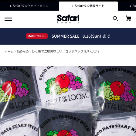
Safari公式ウェブマガジン
Safari公式通販サイト
Sa
ホーム
読みもの
ひと袋で二度美味しい、コラボパックTはいかが？