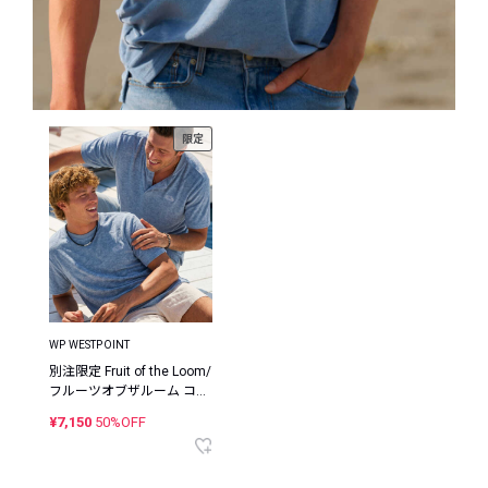
限定
WP WESTPOINT
別注限定 Fruit of the Loom/
フルーツオブザルーム コラ
ボ パイルクルーネック×ヘ
¥7,150
50%OFF
ンリーネック パックTシャ
ツ