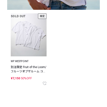
SOLD OUT
限定
WP WESTPOINT
別注限定 Fruit of the Loom/
フルーツオブザルーム コラ
ボ パイルクルーネック×ヘ
¥7,150
50%OFF
ンリーネック パックTシャ
ツ