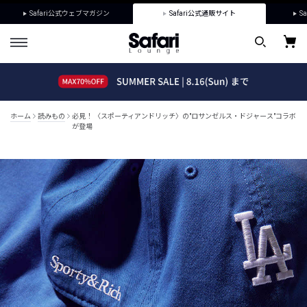
Safari公式ウェブマガジン
Safari公式通販サイト
Sa
ホーム
読みもの
必見！ 〈スポーティアンドリッチ〉の"ロサンゼルス・ドジャース"コラボ
が登場