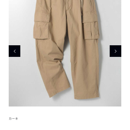
カーキ
ライ