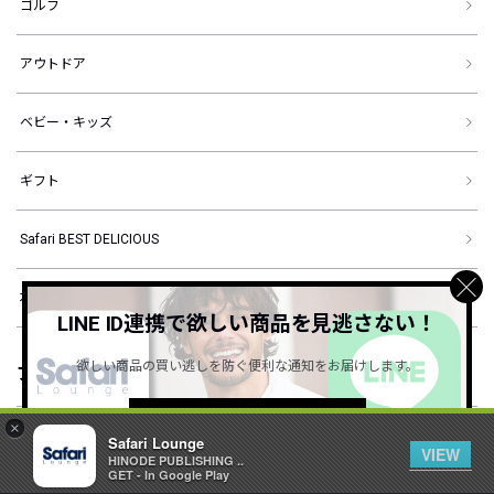
ゴルフ
アウトドア
ベビー・キッズ
ギフト
Safari BEST DELICIOUS
本・雑誌
LINE ID連携で欲しい商品を見逃さない！
欲しい商品の買い逃しを防ぐ便利な通知をお届けします。
ブランド
詳しくはこちら ＞
×
ブランドから探す
Safari Lounge
VIEW
お気に入り記事に追加
1
HINODE PUBLISHING ..
GET - In Google Play