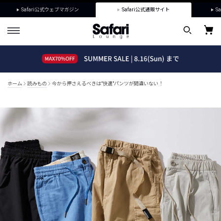
Safari公式ウェブマガジン
Safari公式通販サイト
Sa
ホーム
読みもの
今から押さえるべきは"快適"パンツが間違いない！