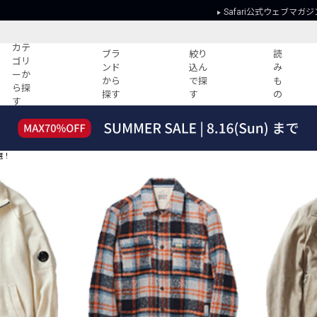
Safari公式ウェブマガジ
カテ
ブラ
絞り
読
ゴリ
ンド
込ん
み
ーか
から
で探
も
ら探
探す
す
の
す
読みもの
ガイド
ー
すべての記事
ショッピング
選！
2026年のイチオシTシャツ！
初めての方
“WP”のイージーパンツを徹底解説&コ
Club Safari
ーデ紹介
よくある質問
HOTなコーデ TOP20
会社概要
ディネート
新ブランドご紹介！
会員利用規約
人気記事ランキング
プライバシー
バイヤーズ レコメンド
特定商取引に
今週の別注アイテム
ウィークリーコーデ