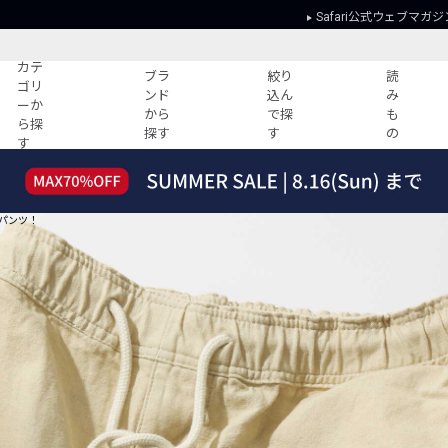
Safari公式ウェブマガジ
カテ
ブラ
絞り
読
ゴリ
ンド
込ん
み
ーか
から
で探
も
ら探
探す
す
の
す
読みもの
ガイド
ー
すべての記事
ショッピング
ンパンツ！
2026年のイチオシTシャツ！
初めての方
“WP”のイージーパンツを徹底解説&コ
Club Safari
ーデ紹介
よくある質問
HOTなコーデ TOP20
会社概要
ディネート
新ブランドご紹介！
会員利用規約
人気記事ランキング
プライバシー
バイヤーズ レコメンド
特定商取引に
今週の別注アイテム
ウィークリーコーデ