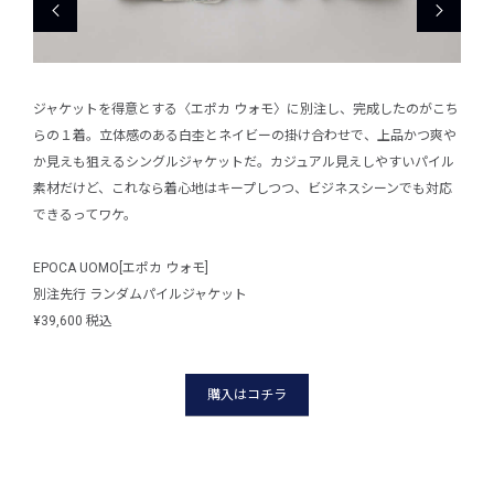
縛られ
ジャケットを得意とする〈エポカ ウォモ〉に別注し、完成したのがこち
カジ
ーハ
らの１着。立体感のある白杢とネイビーの掛け合わせで、上品かつ爽や
ない
ジを
か見えも狙えるシングルジャケットだ。カジュアル見えしやすいパイル
イツ
素材だけど、これなら着心地はキープしつつ、ビジネスシーンでも対応
抑え
できるってワケ。
UPP
EPOCA UOMO[エポカ ウォモ]
別注限
別注先行 ランダムパイルジャケット
¥27,
¥39,600 税込
購入はコチラ