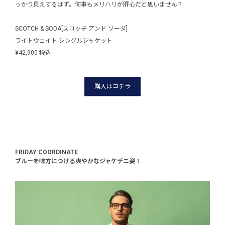
っかり見えするはず。何事もメリハリが肝心だと思いません!?
のセ
SCOTCH & SODA[スコッチ アンド ソーダ]
SCO
ライトウェイト シングルジャケット
ライ
¥42,900 税込
¥28,
購入はコチラ
FRIDAY COORDINATE
ブルーを味方につける爽やかなジャケデニ姿！