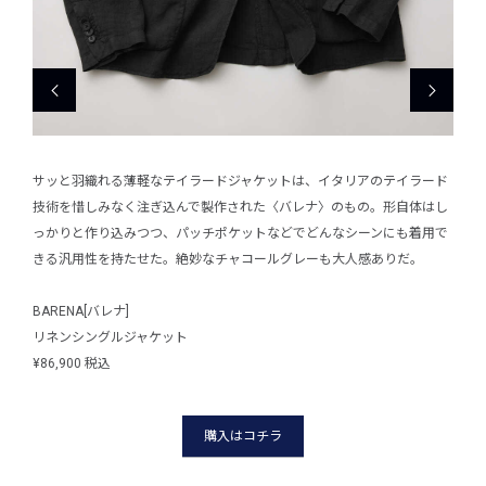
ん
サッと羽織れる薄軽なテイラードジャケットは、イタリアのテイラード
イー
ジュカ
技術を惜しみなく注ぎ込んで製作された〈バレナ〉のもの。形自体はし
と、
けでコ
っかりと作り込みつつ、パッチポケットなどでどんなシーンにも着用で
ラー
クテ
きる汎用性を持たせた。絶妙なチャコールグレーも大人感ありだ。
ーデ
ィブ
BARENA[バレナ]
リネンシングルジャケット
RED
¥86,900 税込
別注
¥23,
購入はコチラ