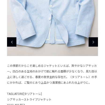
レッド
この季節だからこそ楽しめるジャケットといえば、爽やかなシアサッカ
ファ
備さ
ー。凹凸のある生地のおかげで肌に触れる面積が少なくなり、見た目以
タブ
ない
上に涼しく過ごせる、春夏の救世主的な存在だ。〈タリアトーレ〉の手
れた
にかかれば、ご覧のとおり上品かつ清潔感にあふれた仕上がりに。
ディ
グ]
TAGLIATORE[タリアトーレ]
LEV
シアサッカーストライプジャケット
19