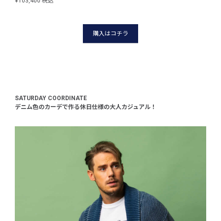
¥103,400 税込
¥38,
購入はコチラ
SATURDAY COORDINATE
デニム色のカーデで作る休日仕様の大人カジュアル！