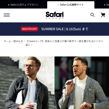
Safari公式ウェブマガジン
Safari公式通販サイト
Sa
ホーム
読みもの
【1weekコーデ】見栄えと快適さが違う新作で一目を置かれるビジカジ
姿に！