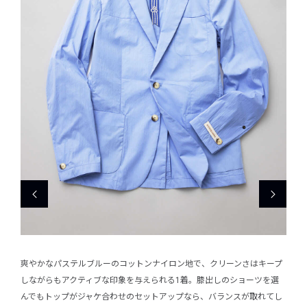
使いに
爽やかなパステルブルーのコットンナイロン地で、クリーンさはキープ
スラ
てくれ
しながらもアクティブな印象を与えられる1着。膝出しのショーツを選
も嬉
ットと
んでもトップがジャケ合わせのセットアップなら、バランスが取れてし
るき