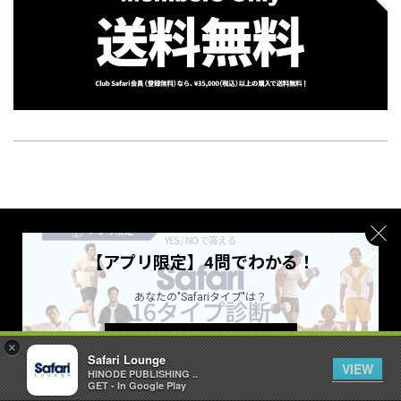
Safariの本誌または別冊を同時に
【アプリ限定】4問でわかる！
買うと送料無料!
あなたの"Safariタイプ"は？
雑誌一覧を見る
詳しくはこちら ＞
×
Safari Lounge
VIEW
お気に入り記事に追加
3
HINODE PUBLISHING ..
GET - In Google Play