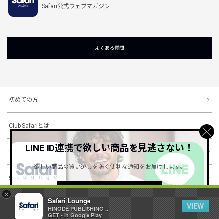
Safari公式ウェブマガジン
よくある質問
初めての方
Club Safariとは
LINE ID連携で欲しい商品を見逃さない！
ショッピングガイド
欲しい商品の買い逃しを防ぐ便利な通知をお届けします。
会社概要・規約
詳しくはこちら ＞
×
Safari Lounge
VIEW
HINODE PUBLISHING ..
© 1996-2026 HINODE PUBLISHING co., ltd. All Rights Reserved.
GET - In Google Play