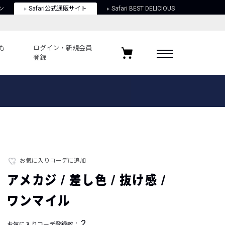
ン
Safari公式通販サイト
Safari BEST DELICIOUS
も
ログイン・新規会員
登録
ログイン・新規会員登録
お気に入りアイテム
ガイド
お気に入りブランド
お気に入り記事
最近チェックしたアイテム
お気に入りコーデに追加
アメカジ / 差し色 / 抜け感 /
ポリシー
ワンマイル
関する法律
2
お気に入りコーデ登録数：