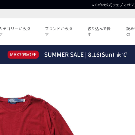
Safari公式ウェブマガジ
カテゴリーから探
ブランドから探
絞り込んで探
読み
す
す
す
の
読みもの
ガイド
ー
すべての記事
ショッピング
2026年のイチオシTシャツ！
初めての方
“WP”のイージーパンツを徹底解説&コ
Club Safari
ーデ紹介
よくある質問
HOTなコーデ TOP20
会社概要
ディネート
新ブランドご紹介！
会員利用規約
人気記事ランキング
プライバシー
バイヤーズ レコメンド
特定商取引に
今週の別注アイテム
ウィークリーコーデ