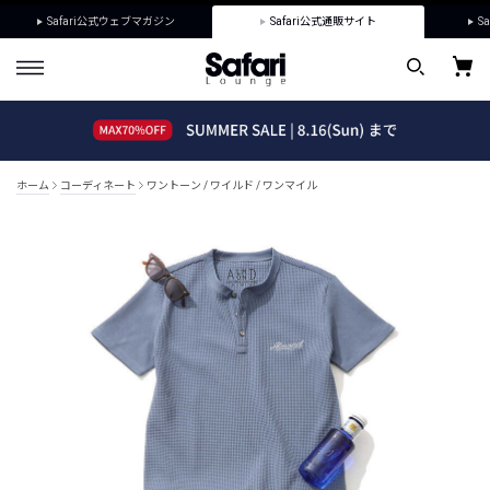
Safari公式ウェブマガジン
Safari公式通販サイト
Sa
ホーム
コーディネート
ワントーン / ワイルド / ワンマイル