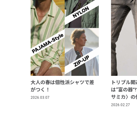
大人の春は個性派シャツで差
トリプル開
がつく！
は“富の器”
サミカ〉の
2026.03.07
2026.02.27