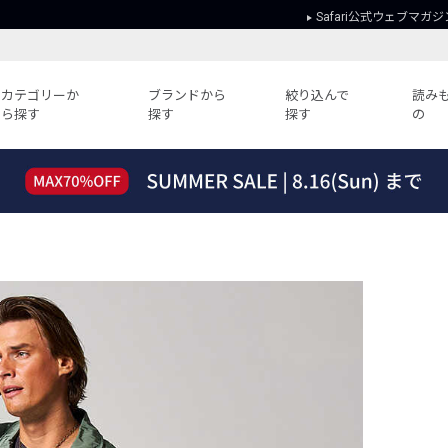
Safari公式ウェブマガジ
カテゴリーか
ブランドから
絞り込んで
読み
ら探す
探す
探す
の
読みもの
ガイド
ー
すべての記事
ショッピング
2026年のイチオシTシャツ！
初めての方
“WP”のイージーパンツを徹底解説&コ
Club Safari
ーデ紹介
よくある質問
HOTなコーデ TOP20
会社概要
ディネート
新ブランドご紹介！
会員利用規約
人気記事ランキング
プライバシー
バイヤーズ レコメンド
特定商取引に
今週の別注アイテム
ウィークリーコーデ