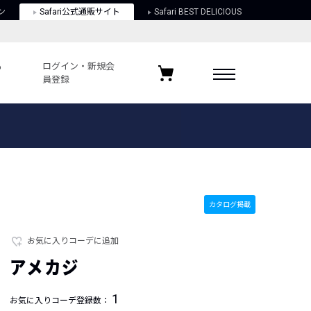
ン
Safari公式通販サイト
Safari BEST DELICIOUS
も
ログイン・新規会
員登録
ログイン・新規会員登録
お気に入りアイテム
ガイド
お気に入りブランド
お気に入り記事
最近チェックしたアイテム
カタログ掲載
お気に入りコーデに追加
ポリシー
アメカジ
関する法律
1
お気に入りコーデ登録数：