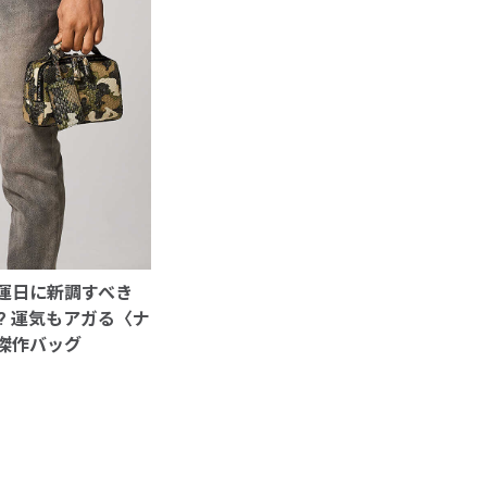
運日に新調すべき
!? 運気もアガる〈ナ
傑作バッグ