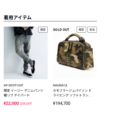
着用アイテム
SOLD OUT
限定
限定
別注
WP WESTPOINT
NASAMICA
限定 イージー デニムパンツ
カモフラージュパイソン ド
裾リブ テイパード
ライビング ソフトトランク
バッグ
¥22,000
¥194,700
20%OFF