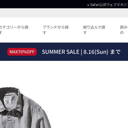
Safari公式ウェブマガジ
カテゴリーから探
ブランドから探
絞り込んで探
読み
す
す
す
の
読みもの
ガイド
ー
すべての記事
ショッピング
2026年のイチオシTシャツ！
初めての方
“WP”のイージーパンツを徹底解説&コ
Club Safari
ーデ紹介
よくある質問
HOTなコーデ TOP20
会社概要
ディネート
新ブランドご紹介！
会員利用規約
人気記事ランキング
プライバシー
バイヤーズ レコメンド
特定商取引に
今週の別注アイテム
ウィークリーコーデ