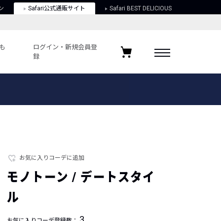
ン
Safari公式通販サイト
Safari BEST DELICIOUS
も
ログイン・新規会員登
録
ログイン・新規会員登録
お気に入りアイテム
ガイド
お気に入りブランド
お気に入り記事
最近チェックしたアイテム
お気に入りコーデに追加
モノトーン / デートスタイ
ポリシー
ル
関する法律
3
お気に入りコーデ登録数：