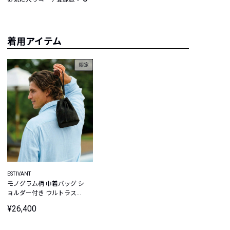
着用アイテム
限定
ESTIVANT
モノグラム柄 巾着バッグ シ
ョルダー付き ウルトラスエ
ード Ultrasuede
¥26,400