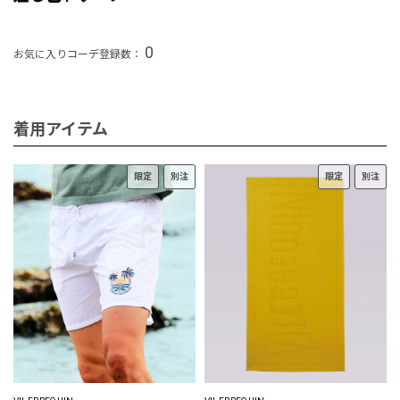
0
お気に入りコーデ登録数：
着用アイテム
限定
別注
限定
別注