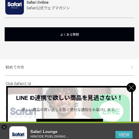
Safari Online
Safari公式ウェブマガジン
よくある質問
初めての方
Club Safariとは
LINE ID連携で欲しい商品を見逃さない！
ショッピングガイド
欲しい商品の買い逃しを防ぐ便利な通知をお届けします。
会社概要・規約
詳しくはこちら ＞
×
Safari Lounge
VIEW
HINODE PUBLISHING ..
© 1996-2026 HINODE PUBLISHING co., ltd. All Rights Reserved.