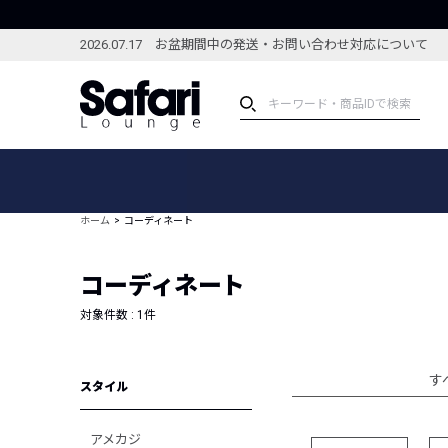
2026.07.17 お盆期間中の発送・お問い合わせ対応について
アイテム
スペシャル
カテゴリーから探す
スペシャルフィーチャ
ホーム
コーディネート
ブランドから探す
特集記事
絞り込んで探す
コーディネート
新着アイテム
コーディネート
編集部のおすすめアイテム
対象件数 :
1
件
編集部のおすすめコー
ランキング
雑誌・カタログ掲載アイテム
す
スタイル
セール
アメカジ