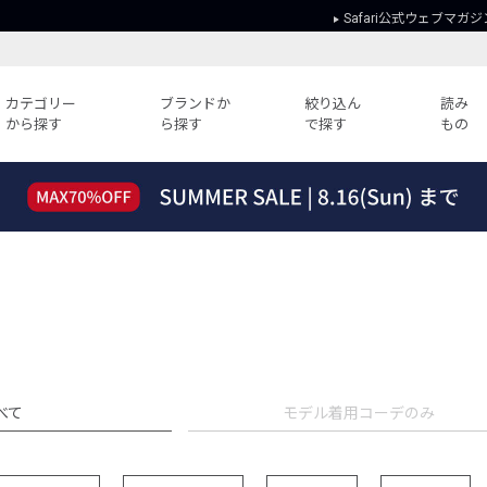
Safari公式ウェブマガジ
カテゴリー
ブランドか
絞り込ん
読み
から探す
ら探す
で探す
もの
読みもの
ガイド
ー
すべての記事
ショッピング
2026年のイチオシTシャツ！
初めての方
“WP”のイージーパンツを徹底解説&コ
Club Safari
ーデ紹介
よくある質問
HOTなコーデ TOP20
会社概要
ディネート
新ブランドご紹介！
会員利用規約
人気記事ランキング
プライバシー
べて
モデル着用コーデのみ
バイヤーズ レコメンド
特定商取引に
今週の別注アイテム
ウィークリーコーデ