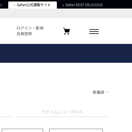
ン
Safari公式通販サイト
Safari BEST DELICIOUS
ログイン・新規
会員登録
ログイン・新規会員登録
お気に入りアイテム
ガイド
お気に入りブランド
お気に入り記事
最近チェックしたアイテム
新着順
ポリシー
モデルなしコーデのみ
関する法律