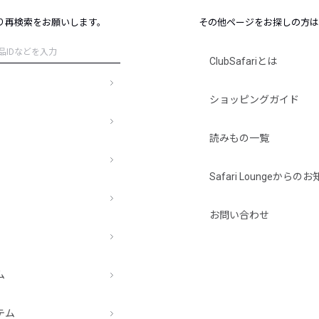
レコメンドアイテム
り再検索をお願いします。
その他ページをお探しの方は
ピックアップアイテム
フォーカスブランド
ClubSafariとは
セールおすすめアイテム
人気アイテム TOP 15
ショッピングガイド
読みもの一覧
Safari Loungeから
お問い合わせ
ム
テム