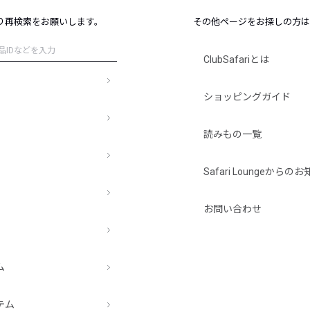
レコメンドアイテム
り再検索をお願いします。
その他ページをお探しの方は
ピックアップアイテム
フォーカスブランド
ClubSafariとは
セールおすすめアイテム
人気アイテム TOP 15
ショッピングガイド
読みもの一覧
Safari Loungeから
お問い合わせ
ム
テム