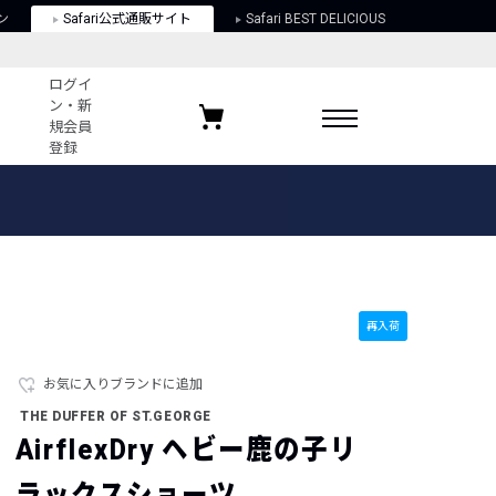
ン
Safari公式通販サイト
Safari BEST DELICIOUS
ログイ
ン・新
規会員
登録
ログイン・新規会員登録
お気に入りアイテム
ガイド
お気に入りブランド
お気に入り記事
最近チェックしたアイテム
再入荷
お気に入りブランドに追加
ポリシー
THE DUFFER OF ST.GEORGE
関する法律
AirflexDry ヘビー鹿の子リ
ラックスショーツ