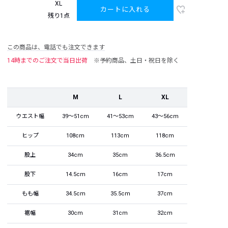
XL
カートに入れる
残り1点
この商品は、電話でも注文できます
14時までのご注文で当日出荷
※予約商品、土日・祝日を除く
M
L
XL
ウエスト幅
39～51cm
41～53cm
43～56cm
ヒップ
108cm
113cm
118cm
股上
34cm
35cm
36.5cm
股下
14.5cm
16cm
17cm
もも幅
34.5cm
35.5cm
37cm
裾幅
30cm
31cm
32cm