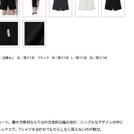
：在庫なし XL：残り1点 ブラック M：残り1点 L：残り1点 XL：残り1点
ョーツ。鹿の子素材ならではの立体的な編み地が、シンプルなデザインの中に
ルックスで、Tシャツを合わせてもだらしなく見えないのが魅力。