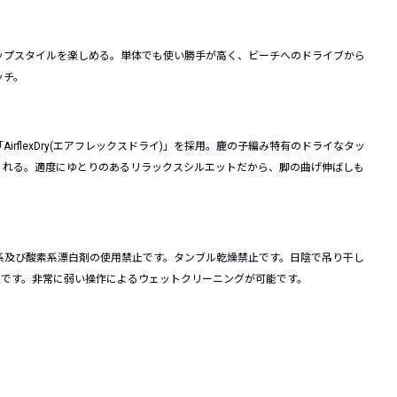
ップスタイルを楽しめる。単体でも使い勝手が高く、ビーチへのドライブから
ッチ。
rflexDry(エアフレックスドライ)」を採用。鹿の子編み特有のドライなタッ
くれる。適度にゆとりのあるリラックスシルエットだから、脚の曲げ伸ばしも
系及び酸素系漂白剤の使用禁止です。タンブル乾燥禁止です。日陰で吊り干し
止です。非常に弱い操作によるウェットクリーニングが可能です。