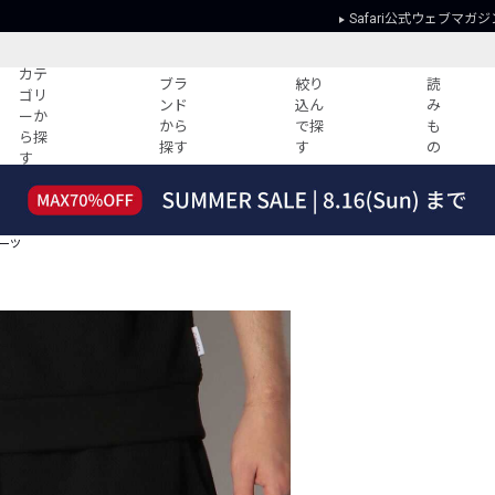
Safari公式ウェブマガジ
カテ
ブラ
絞り
読
ゴリ
ンド
込ん
み
ーか
から
で探
も
ら探
探す
す
の
す
読みもの
ガイド
ー
すべての記事
ショッピング
ョーツ
2026年のイチオシTシャツ！
初めての方
“WP”のイージーパンツを徹底解説&コ
Club Safari
ーデ紹介
よくある質問
HOTなコーデ TOP20
会社概要
ディネート
新ブランドご紹介！
会員利用規約
人気記事ランキング
プライバシー
バイヤーズ レコメンド
特定商取引に
今週の別注アイテム
ウィークリーコーデ