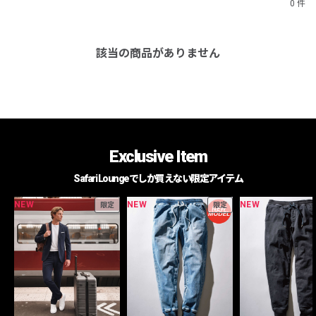
0 件
該当の商品がありません
Exclusive Item
Safari Loungeでしか買えない限定アイテム
NEW
NEW
NEW
限定
限定