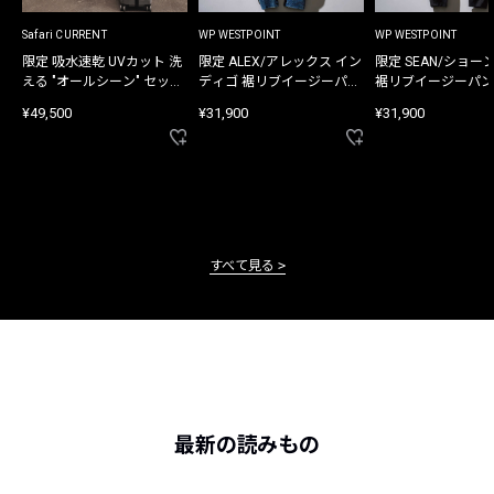
Safari CURRENT
WP WESTPOINT
WP WESTPOINT
限定 吸水速乾 UVカット 洗
限定 ALEX/アレックス イン
限定 SEAN/ショー
える "オールシーン" セット
ディゴ 裾リブイージーパン
裾リブイージーパン
アップ
ツ
¥49,500
¥31,900
¥31,900
すべて見る
最新の読みもの