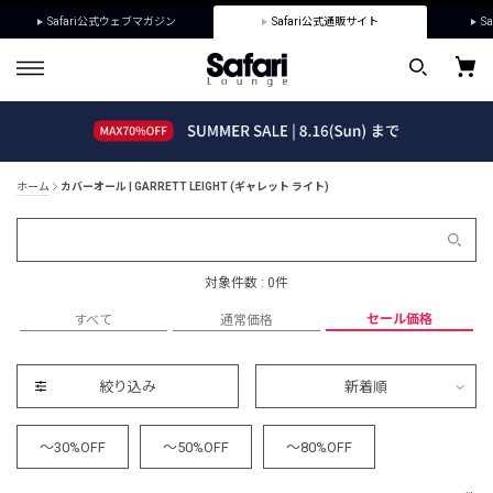
Safari公式ウェブマガジン
Safari公式通販サイト
Sa
ホーム
カバーオール | GARRETT LEIGHT (ギャレット ライト)
対象件数 : 0件
セール価格
すべて
通常価格
絞り込み
新着順
～30%OFF
～50%OFF
～80%OFF