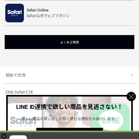
Safari Online
Safari公式ウェブマガジン
よくある質問
初めての方
Club Safariとは
LINE ID連携で欲しい商品を見逃さない！
ショッピングガイド
欲しい商品の買い逃しを防ぐ便利な通知をお届けします。
会社概要・規約
詳しくはこちら ＞
×