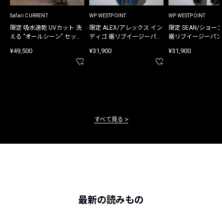
Safari CURRENT
WP WESTPOINT
WP WESTPOINT
限定 吸水速乾 UVカット 洗
限定 ALEX/アレックス イン
限定 SEAN/ショー
える "オールシーン" セット
ディゴ 裾リブイージーパン
裾リブイージーパン
アップ
ツ
¥49,500
¥31,900
¥31,900
すべて見る
最新の読みもの