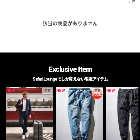
0 件
該当の商品がありません
Exclusive Item
Safari Loungeでしか買えない限定アイテム
NEW
NEW
NEW
限定
限定