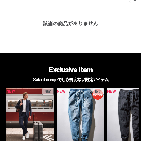
0 件
該当の商品がありません
Exclusive Item
Safari Loungeでしか買えない限定アイテム
NEW
NEW
NEW
限定
限定