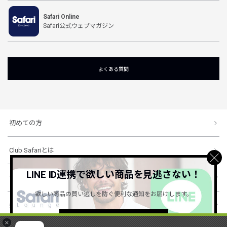
Safari Online
Safari公式ウェブマガジン
よくある質問
初めての方
Club Safariとは
LINE ID連携で欲しい商品を見逃さない！
ショッピングガイド
欲しい商品の買い逃しを防ぐ便利な通知をお届けします。
会社概要・規約
詳しくはこちら ＞
×