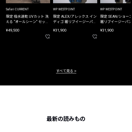
Safari CURRENT
WP WESTPOINT
WP WESTPOINT
限定 吸水速乾 UVカット 洗
限定 ALEX/アレックス イン
限定 SEAN/ショー
える "オールシーン" セット
ディゴ 裾リブイージーパン
裾リブイージーパン
アップ
ツ
¥49,500
¥31,900
¥31,900
すべて見る
最新の読みもの