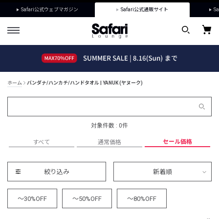
Safari公式ウェブマガジン
Safari公式通販サイト
Sa
ホーム
バンダナ/ハンカチ/ハンドタオル | YANUK (ヤヌーク)
対象件数 : 0件
セール価格
すべて
通常価格
絞り込み
新着順
～30%OFF
～50%OFF
～80%OFF