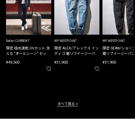
Safari CURRENT
WP WESTPOINT
WP WESTPOINT
限定 吸水速乾 UVカット 洗
限定 ALEX/アレックス イン
限定 SEAN/ショー
える "オールシーン" セット
ディゴ 裾リブイージーパン
裾リブイージーパン
アップ
ツ
¥49,500
¥31,900
¥31,900
すべて見る