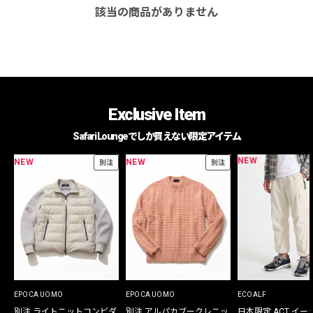
該当の商品がありません
Exclusive Item
Safari Loungeでしか買えない限定アイテム
NEW
NEW
NEW
別注
別注
EPOCA UOMO
EPOCA UOMO
ECOALF
別注 ライトニットコンビダ
別注 アルパカブークレニッ
日本限定 ACT イー