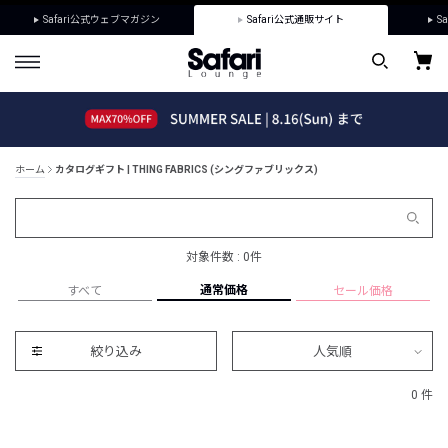
Safari公式ウェブマガジン
Safari公式通販サイト
Sa
ホーム
カタログギフト | THING FABRICS (シングファブリックス)
対象件数 : 0件
通常価格
すべて
セール価格
絞り込み
人気順
0 件