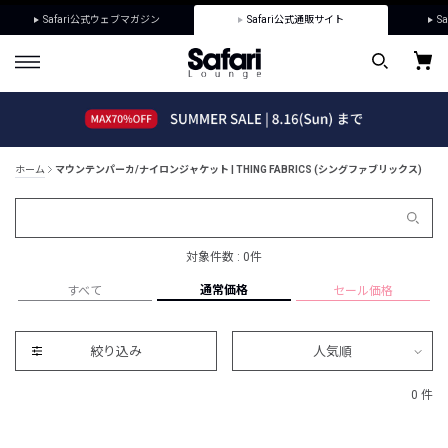
Safari公式ウェブマガジン
Safari公式通販サイト
Sa
ホーム
マウンテンパーカ/ナイロンジャケット | THING FABRICS (シングファブリックス)
対象件数 : 0件
通常価格
すべて
セール価格
絞り込み
人気順
0 件