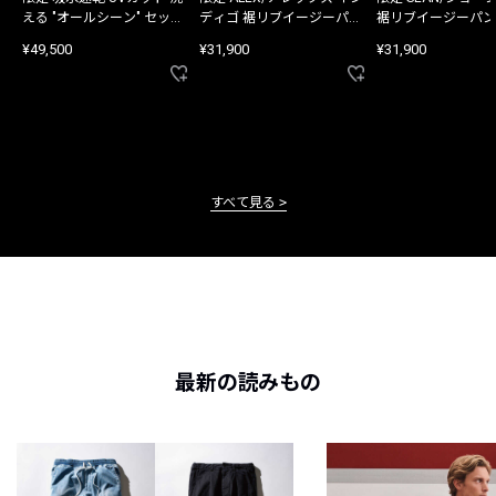
える "オールシーン" セット
ディゴ 裾リブイージーパン
裾リブイージーパン
アップ
ツ
¥49,500
¥31,900
¥31,900
すべて見る
最新の読みもの