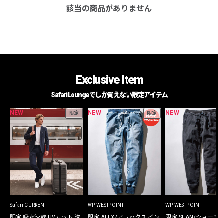
該当の商品がありません
Exclusive Item
Safari Loungeでしか買えない限定アイテム
NEW
NEW
NEW
限定
限定
Safari CURRENT
WP WESTPOINT
WP WESTPOINT
限定 吸水速乾 UVカット 洗
限定 ALEX/アレックス イン
限定 SEAN/ショー