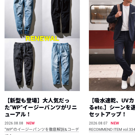
【新型も登場】大人気だっ
【吸水速乾、UV
た”WP”イージーパンツがリニ
るetc.】シーン
ューアル！
セットアップ！
NEW
NEW
2026.08.08
2026.08.07
“WP”のイージーパンツを徹底解説&コーデ
RECOMMEND ITEM vol.33