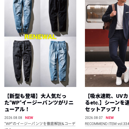
【新型も登場】大人気だっ
【吸水速乾、UV
た”WP”イージーパンツがリニ
るetc.】シーン
ューアル！
セットアップ！
NEW
NEW
2026.08.08
2026.08.07
“WP”のイージーパンツを徹底解説&コーデ
RECOMMEND ITEM vol.33