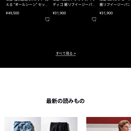
える "オールシーン" セット
ディゴ 裾リブイージーパン
裾リブイージーパン
アップ
ツ
¥49,500
¥31,900
¥31,900
すべて見る
最新の読みもの