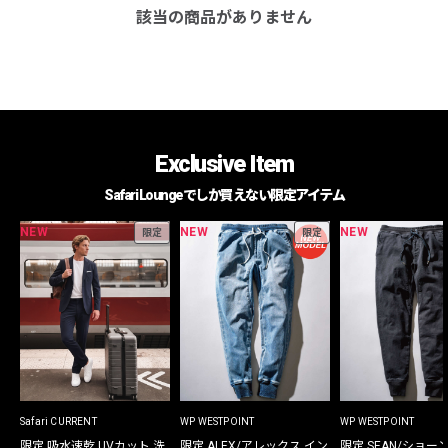
該当の商品がありません
Exclusive Item
Safari Loungeでしか買えない限定アイテム
NEW
NEW
NEW
限定
限定
Safari CURRENT
WP WESTPOINT
WP WESTPOINT
限定 吸水速乾 UVカット 洗
限定 ALEX/アレックス イン
限定 SEAN/ショー