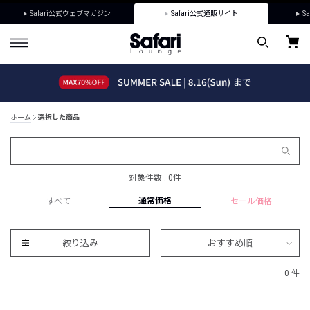
Safari公式ウェブマガジン
Safari公式通販サイト
Sa
ホーム
選択した商品
対象件数 : 0件
通常価格
すべて
セール価格
絞り込み
おすすめ順
0 件