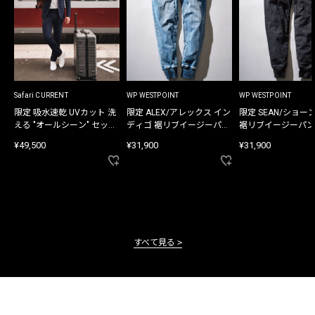
Safari CURRENT
WP WESTPOINT
WP WESTPOINT
限定 吸水速乾 UVカット 洗
限定 ALEX/アレックス イン
限定 SEAN/ショー
える "オールシーン" セット
ディゴ 裾リブイージーパン
裾リブイージーパン
アップ
ツ
¥49,500
¥31,900
¥31,900
すべて見る