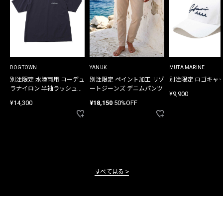
DOGTOWN
YANUK
MUTA MARINE
別注限定 水陸両用 コーデュ
別注限定 ペイント加工 リゾ
別注限定 ロゴキャ
ラナイロン 半袖ラッシュガ
ートジーンズ デニムパンツ
¥9,900
ード
¥14,300
¥18,150
50%OFF
すべて見る