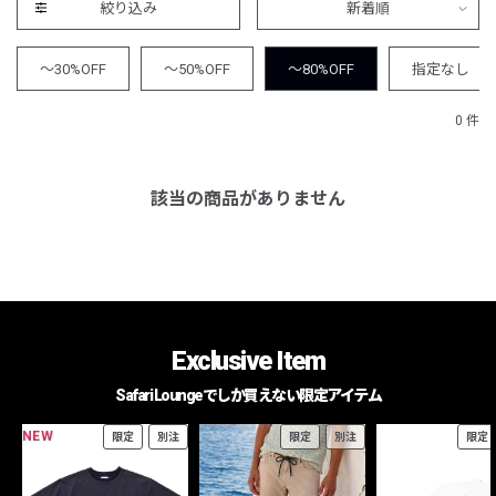
絞り込み
新着順
～30%OFF
～50%OFF
～80%OFF
指定なし
0 件
該当の商品がありません
Exclusive Item
Safari Loungeでしか買えない限定アイテム
NEW
限定
別注
限定
別注
限定