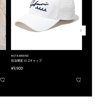
MUTA MARINE
CROSSLEY
ム
別注限定 ロゴキャップ
別注限定 ノースリ
¥9,900
¥8,580
40%OFF