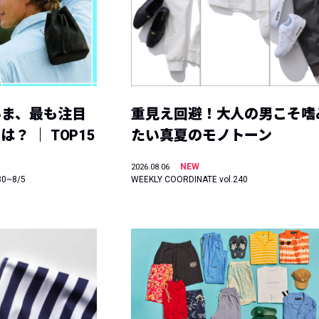
いま、最も注目
重見え回避！大人の男こそ嗜
？ ｜ TOP15
たい真夏のモノトーン
NEW
2026.08.06
30~8/5
WEEKLY COORDINATE vol.240