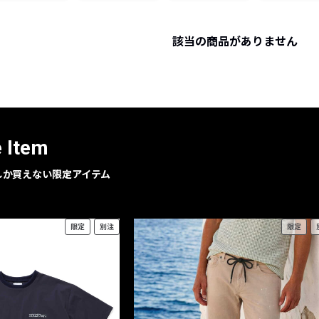
レコメンドアイテム
ピックアップアイテム
該当の商品がありません
フォーカスブランド
セールおすすめアイテム
人気アイテム TOP 15
e Item
geでしか買えない限定アイテム
限定
別注
限定