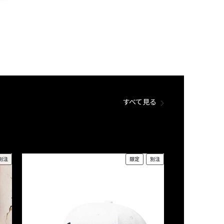
すべて見る
別注
限定
別注