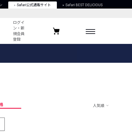
ン
Safari公式通販サイト
Safari BEST DELICIOUS
ログイ
ン・新
規会員
登録
ログイン・新規会員登録
お気に入りアイテム
ガイド
お気に入りブランド
お気に入り記事
最近チェックしたアイテム
格
人気順
ポリシー
関する法律