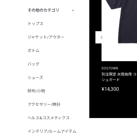
その他のカテゴリ
トップス
ジャケット/アウター
ボトム
バッグ
THE DUFFER OF ST.GEORGE
DOGTOWN
別注限定 ピグメントダイ バックプリント サーフ
別注限定 水陸両用 
シューズ
プリントTシャツ
シュガード
¥9,900
¥14,300
財布/小物
アクセサリー/時計
ヘルス&コスメティクス
インテリア/ルームアイテム