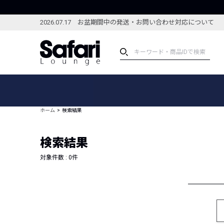
2026.07.17 お盆期間中の発送・お問い合わせ対応について
アイテム
スペシャル
カテゴリーから探す
スペシャルフィーチャ
ホーム
検索結果
ブランドから探す
特集記事
絞り込んで探す
検索結果
新着アイテム
コーディネート
編集部のおすすめアイテム
対象件数 :
0
件
編集部のおすすめコー
ランキング
雑誌・カタログ掲載アイテム
セール