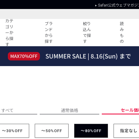
Safari公式ウェブマガジ
カテ
ブラ
絞り
読
ゴリ
ンド
込ん
み
ーか
から
で探
も
ら探
探す
す
の
す
読みもの
ガイド
ー
すべての記事
ショッピング
2026年のイチオシTシャツ！
初めての方
“WP”のイージーパンツを徹底解説&コ
Club Safari
ーデ紹介
よくある質問
HOTなコーデ TOP20
会社概要
ディネート
新ブランドご紹介！
会員利用規約
セール価
すべて
通常価格
人気記事ランキング
プライバシー
バイヤーズ レコメンド
特定商取引に
今週の別注アイテム
～30%OFF
～50%OFF
～80%OFF
指定なし
ウィークリーコーデ