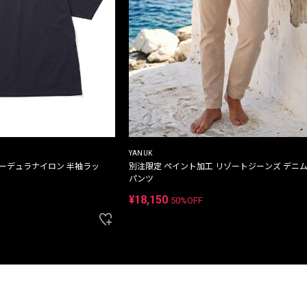
YANUK
コーデュラナイロン 半袖ラッ
別注限定 ペイント加工 リゾートジーンズ デニ
パンツ
¥18,150
50%OFF