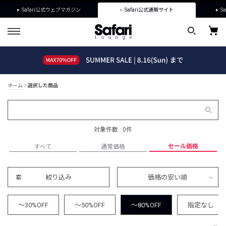
Safari公式ウェブマガジン
Safari公式通販サイト
Sa
ホーム
選択した商品
対象件数 : 0件
セール価格
すべて
通常価格
絞り込み
価格の安い順
～30%OFF
～50%OFF
～80%OFF
指定なし