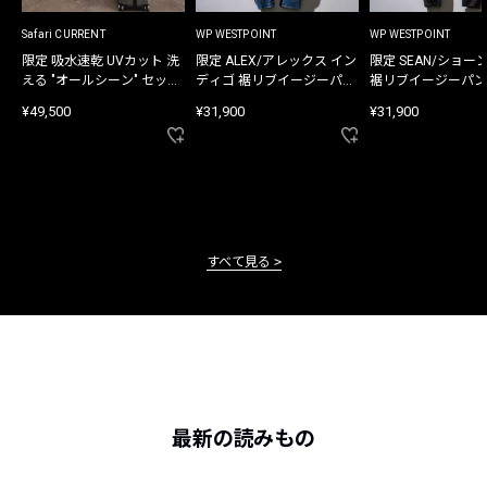
Safari CURRENT
WP WESTPOINT
WP WESTPOINT
限定 吸水速乾 UVカット 洗
限定 ALEX/アレックス イン
限定 SEAN/ショー
える "オールシーン" セット
ディゴ 裾リブイージーパン
裾リブイージーパン
アップ
ツ
¥49,500
¥31,900
¥31,900
すべて見る
最新の読みもの