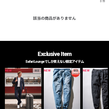
0 件
該当の商品がありません
Exclusive Item
Safari Loungeでしか買えない限定アイテム
NEW
NEW
NEW
限定
限定