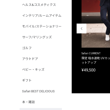
ヘルス&コスメティクス
インテリア/ルームアイテム
モバイル/ステーショナリー
サーフ/マリングッズ
ゴルフ
ACANTHUS
Safari CURRENT
別注限定 フード付き チェックシャツジャケット
限定 吸水速乾 UVカッ
アウトドア
ットアップ
¥31,900
¥49,500
ベビー・キッズ
ギフト
Safari BEST DELICIOUS
本・雑誌