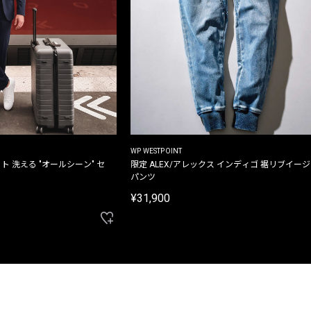
WP WESTPOINT
ト 洗える "オールシーン" セ
限定 ALEX/アレックス インディゴ 裾リブイー
パンツ
¥31,900