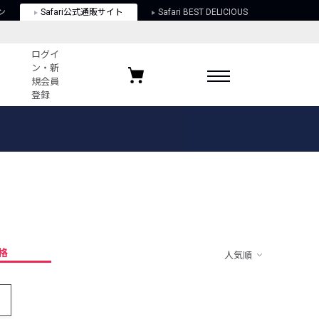
ン
Safari公式通販サイト
Safari BEST DELICIOUS
ログイ
ン・新
規会員
登録
ログイン・新規会員登録
お気に入りアイテム
ガイド
お気に入りブランド
お気に入り記事
最近チェックしたアイテム
格
人気順
ポリシー
関する法律