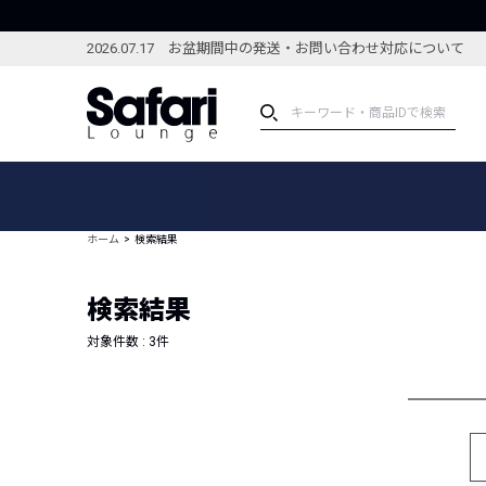
2026.07.17 お盆期間中の発送・お問い合わせ対応について
アイテム
スペシャル
カテゴリーから探す
スペシャルフィーチャ
ホーム
検索結果
ブランドから探す
特集記事
絞り込んで探す
検索結果
新着アイテム
コーディネート
編集部のおすすめアイテム
対象件数 :
3
件
編集部のおすすめコー
ランキング
雑誌・カタログ掲載アイテム
セール