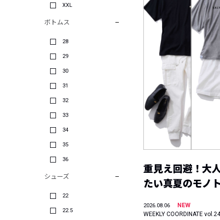
XXL
ボトムス
28
29
30
31
32
33
34
35
36
重見え回避！大
シューズ
たい真夏のモノ
22
NEW
2026.08.06
22.5
WEEKLY COORDINATE vol.2