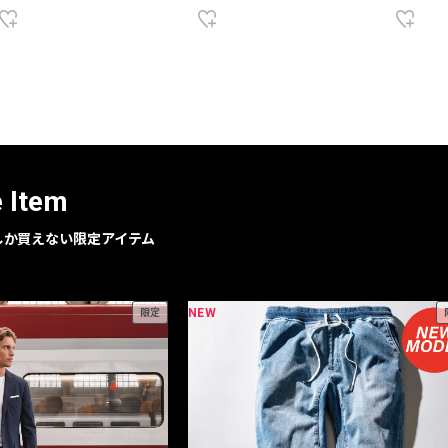
e Item
geでしか買えない限定アイテム
NEW
限定