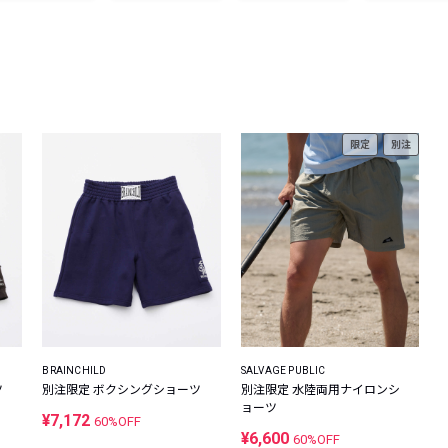
レコメンドアイテム
ピックアップアイテム
フォーカスブランド
セールおすすめアイテム
人気アイテム TOP 15
限定
別注
BRAINCHILD
SALVAGE PUBLIC
ツ
別注限定 ボクシングショーツ
別注限定 水陸両用ナイロンシ
ョーツ
¥7,172
60%OFF
¥6,600
60%OFF