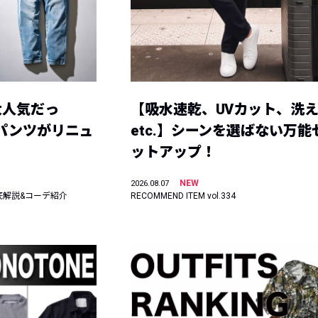
大人気だっ
【吸水速乾、UVカット、洗
ーパンツがリニュ
etc.】シーンを選ばない万能
ットアップ！
NEW
2026.08.07
底解説&コーデ紹介
RECOMMEND ITEM vol.334