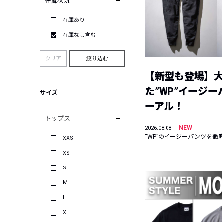
在庫状況
在庫あり
在庫なし含む
クリア
絞り込む
【新型も登場】
た”WP”イージ
サイズ
ーアル！
トップス
NEW
2026.08.08
“WP”のイージーパンツを徹
XXS
XS
S
M
L
XL