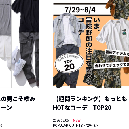
人の男こそ嗜み
【週間ランキング】もっとも
トーン
HOTなコーデ｜TOP20
NEW
2026.08.05
40
POPULAR OUTFITS 7/29~8/4