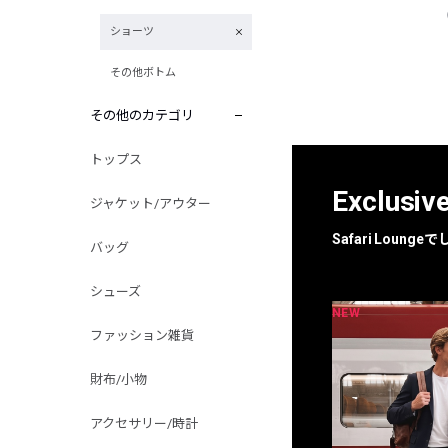
ショーツ
その他ボトム
その他のカテゴリ
トップス
Exclusiv
ジャケット/アウター
Safari Loun
バッグ
シューズ
NEW
NEW
限定
別注
ファッション雑貨
財布/小物
アクセサリー/時計