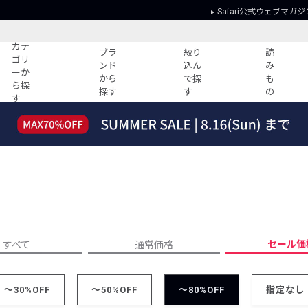
Safari公式ウェブマガジ
カテ
ブラ
絞り
読
ゴリ
ンド
込ん
み
ーか
から
で探
も
ら探
探す
す
の
す
読みもの
ガイド
ー
すべての記事
ショッピング
2026年のイチオシTシャツ！
初めての方
“WP”のイージーパンツを徹底解説&コ
Club Safari
ーデ紹介
よくある質問
HOTなコーデ TOP20
会社概要
ディネート
新ブランドご紹介！
会員利用規約
セール価
すべて
通常価格
人気記事ランキング
プライバシー
バイヤーズ レコメンド
特定商取引に
今週の別注アイテム
～30%OFF
～50%OFF
～80%OFF
指定なし
ウィークリーコーデ