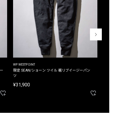
WP WESTPOINT
WP WESTPOINT
ジー
限定 SEAN/ショーン ツイル 裾リブイージーパン
限定 DAVID/デイヴィッド インデ
ツ
イージーパンツ
¥31,900
¥33,000