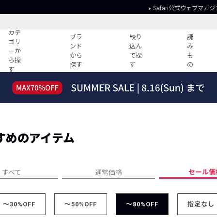
Safari公式ウェブマガジ
カテ
ブラ
絞り
読
ゴリ
ンド
込ん
み
ーか
から
で探
も
ら探
探す
す
の
す
読みもの
ガイド
ー
すべての記事
ショッピング
2026年のイチオシTシャツ！
初めての方
“WP”のイージーパンツを徹底解説&コ
Club Safari
ーデ紹介
すめのアイテム
よくある質問
HOTなコーデ TOP20
会社概要
ディネート
新ブランドご紹介！
会員利用規約
セール価
すべて
通常価格
人気記事ランキング
プライバシー
バイヤーズ レコメンド
特定商取引に
今週の別注アイテム
～30%OFF
～50%OFF
～80%OFF
指定なし
ウィークリーコーデ