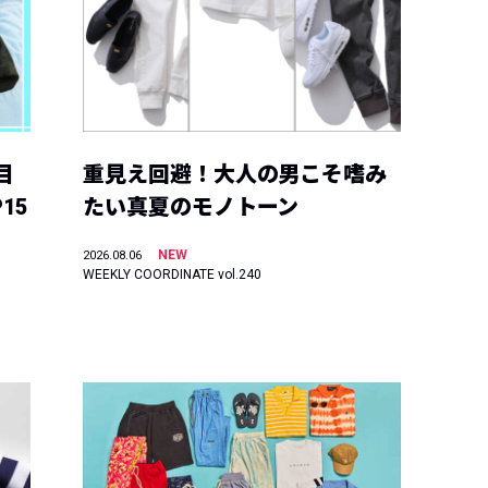
目
重見え回避！大人の男こそ嗜み
15
たい真夏のモノトーン
NEW
2026.08.06
WEEKLY COORDINATE vol.240