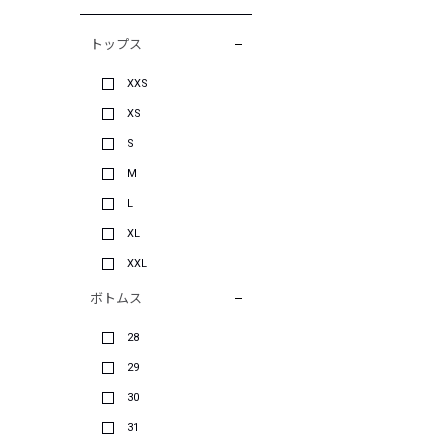
トップス
XXS
XS
S
M
L
XL
XXL
ボトムス
28
29
30
31