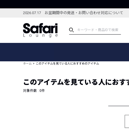
2026.07.17 お盆期間中の発送・お問い合わせ対応について
アイテム
スペシャル
カテゴリーから探す
スペシャルフィーチャ
ホーム
このアイテムを見ている人におすすめのアイテム
ブランドから探す
特集記事
絞り込んで探す
このアイテムを見ている人におす
新着アイテム
コーディネート
編集部のおすすめアイテム
対象件数 :
0
件
編集部のおすすめコー
ランキング
雑誌・カタログ掲載アイテム
セール