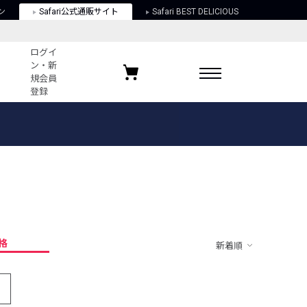
ン
Safari公式通販サイト
Safari BEST DELICIOUS
ログイ
ン・新
規会員
登録
ログイン・新規会員登録
お気に入りアイテム
ガイド
お気に入りブランド
お気に入り記事
最近チェックしたアイテム
格
新着順
ポリシー
関する法律