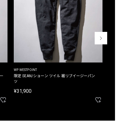
WP WESTPOINT
WP WESTPOINT
ジー
限定 SEAN/ショーン ツイル 裾リブイージーパン
限定 DAVID/デイヴィッド インデ
ツ
イージーパンツ
¥31,900
¥33,000