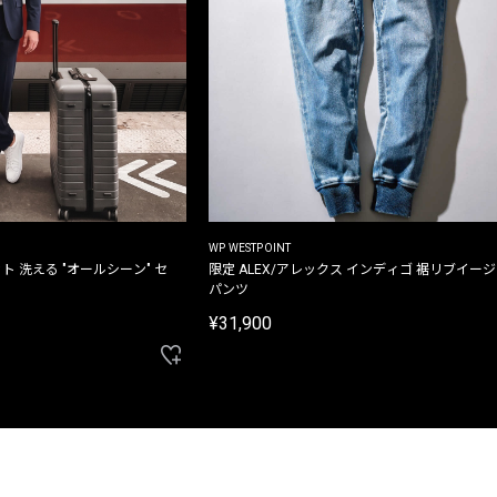
WP WESTPOINT
ト 洗える "オールシーン" セ
限定 ALEX/アレックス インディゴ 裾リブイー
パンツ
¥31,900