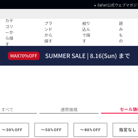
Safari公式ウェブマガジ
カテ
ブラ
絞り
読
ゴリ
ンド
込ん
み
ーか
から
で探
も
ら探
探す
す
の
す
読みもの
ガイド
ー
すべての記事
ショッピング
2026年のイチオシTシャツ！
初めての方
“WP”のイージーパンツを徹底解説&コ
Club Safari
ーデ紹介
よくある質問
HOTなコーデ TOP20
会社概要
ディネート
新ブランドご紹介！
会員利用規約
セール価
すべて
通常価格
人気記事ランキング
プライバシー
バイヤーズ レコメンド
特定商取引に
今週の別注アイテム
～30%OFF
～50%OFF
～80%OFF
指定なし
ウィークリーコーデ