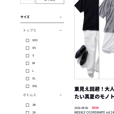
サイズ
トップス
XXS
XS
S
M
L
XL
XXL
重見え回避！大
ボトムス
たい真夏のモノ
28
NEW
2026.08.06
WEEKLY COORDINATE vol.2
29