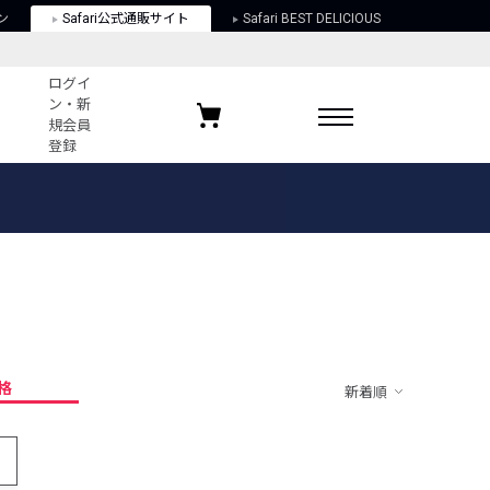
ン
Safari公式通販サイト
Safari BEST DELICIOUS
ログイ
ン・新
規会員
登録
ログイン・新規会員登録
お気に入りアイテム
ガイド
お気に入りブランド
お気に入り記事
最近チェックしたアイテム
格
新着順
ポリシー
関する法律