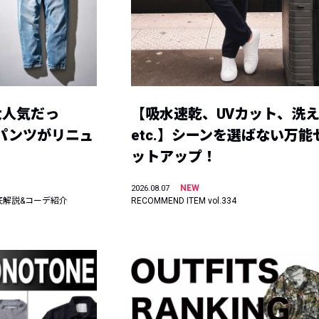
大人気だっ
【吸水速乾、UVカット、洗
ーパンツがリニュ
etc.】シーンを選ばない万能
ットアップ！
NEW
2026.08.07
底解説&コーデ紹介
RECOMMEND ITEM vol.334