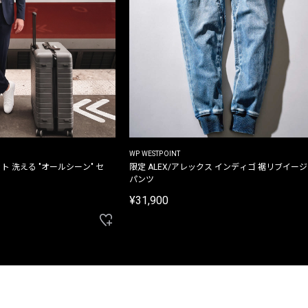
WP WESTPOINT
ト 洗える "オールシーン" セ
限定 ALEX/アレックス インディゴ 裾リブイー
パンツ
¥31,900