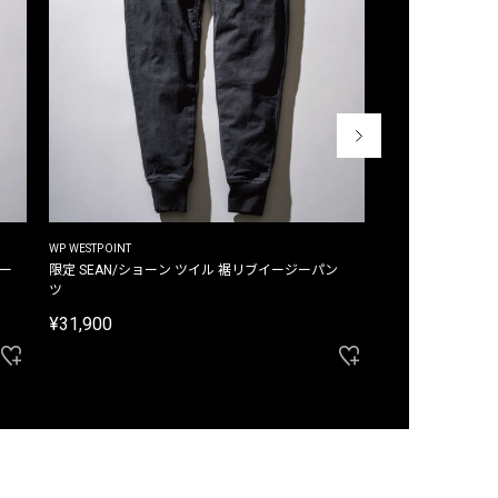
WP WESTPOINT
WP WESTPOINT
ジー
限定 SEAN/ショーン ツイル 裾リブイージーパン
限定 DAVID/デイヴィッド インデ
ツ
イージーパンツ
¥31,900
¥33,000