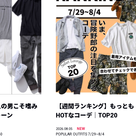
人の男こそ嗜み
【週間ランキング】もっとも
トーン
HOTなコーデ｜TOP20
NEW
2026.08.05
40
POPULAR OUTFITS 7/29~8/4