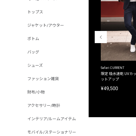
トップス
ジャケット/アウター
ボトム
バッグ
シューズ
ACANTHUS
Safari CURRENT
別注限定 フード付き チェックシャツジャケット
限定 吸水速乾 UVカッ
ファッション雑貨
ットアップ
¥31,900
¥49,500
財布/小物
アクセサリー/時計
インテリア/ルームアイテム
モバイル/ステーショナリー