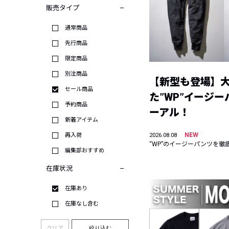
販売タイプ
通常商品
先行商品
限定商品
別注商品
【新型も登場】
セール商品
た”WP”イージ
予約商品
ーアル！
新着アイテム
NEW
再入荷
2026.08.08
“WP”のイージーパンツを徹
編集部おすすめ
在庫状況
在庫あり
在庫なし含む
クリア
絞り込む