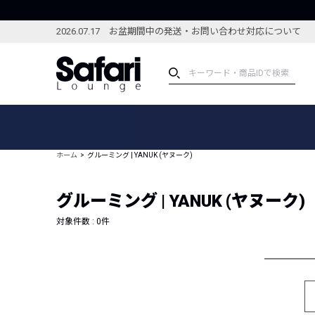
2026.07.17 お盆期間中の発送・お問い合わせ対応について
アイテム
スペシャル
カテゴリーから探す
スペシャルフィーチャ
ホーム
グルーミング | YANUK (ヤヌーク)
ブランドから探す
特集記事
絞り込んで探す
グルーミング | YANUK (ヤヌーク)
新着アイテム
コーディネート
編集部のおすすめアイテム
対象件数 :
0
件
編集部のおすすめコー
ランキング
雑誌・カタログ掲載アイテム
セール