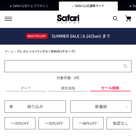
Safari公式ウェブマガジン
Safari公式通販サイト
Sa
ホーム
ブレスレット/バングル | YANUK (ヤヌーク)
対象件数 : 0件
セール価格
すべて
通常価格
絞り込み
新着順
～30%OFF
～50%OFF
～80%OFF
指定なし