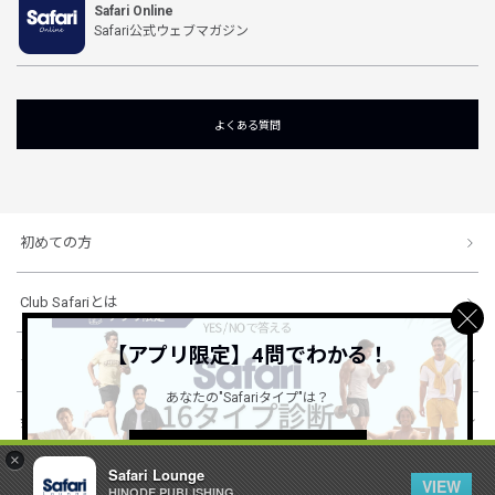
Safari Online
Safari公式ウェブマガジン
よくある質問
初めての方
Club Safariとは
【アプリ限定】4問でわかる！
ショッピングガイド
あなたの"Safariタイプ"は？
会社概要・規約
詳しくはこちら ＞
×
Safari Lounge
VIEW
HINODE PUBLISHING ..
© 1996-2026 HINODE PUBLISHING co., ltd. All Rights Reserved.